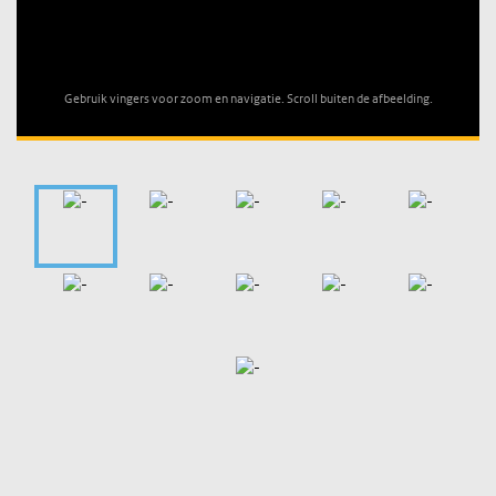
Unable to open [object Object]: HTTP 0 attempting to load
TileSource
Gebruik vingers voor zoom en navigatie. Scroll buiten de afbeelding.