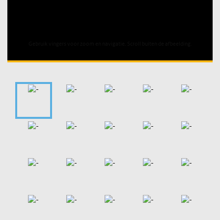
Unable to open [object Object]: HTTP 0 attempting to load
TileSource
Gebruik vingers voor zoom en navigatie. Scroll buiten de afbeelding.