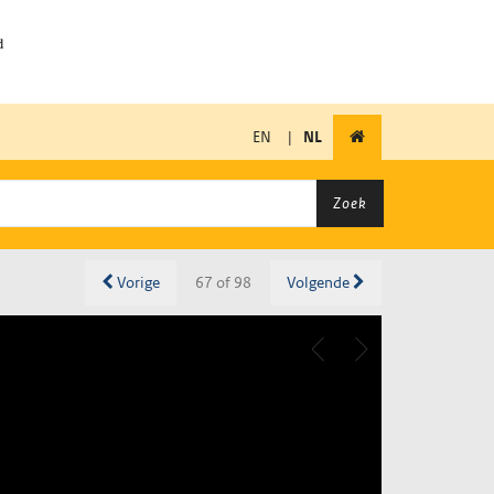
EN
|
NL
Zoek
Vorige
67 of 98
Volgende