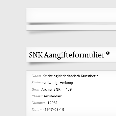
SNK Aangifteformulier
Stichting Nederlandsch Kunstbezit
Naam:
vrijwillige verkoop
Status:
Archief SNK nr.439
Bron:
Amsterdam
Plaats:
19081
Nummer:
1947-05-19
Datum: