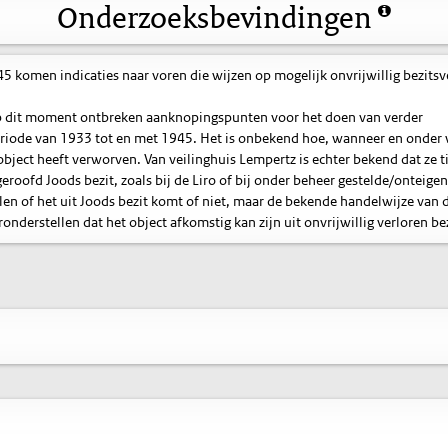
Onderzoeksbevindingen
komen indicaties naar voren die wijzen op mogelijk onvrijwillig bezitsve
. Op dit moment ontbreken aanknopingspunten voor het doen van verder
eriode van 1933 tot en met 1945. Het is onbekend hoe, wanneer en onder
bject heeft verworven. Van veilinghuis Lempertz is echter bekend dat ze t
eroofd Joods bezit, zoals bij de Liro of bij onder beheer gestelde/onteige
ellen of het uit Joods bezit komt of niet, maar de bekende handelwijze van 
derstellen dat het object afkomstig kan zijn uit onvrijwillig verloren bez