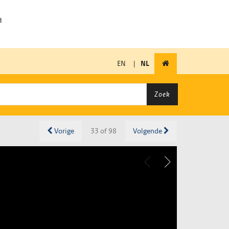
EN
|
NL
Zoek
Vorige
33 of 98
Volgende