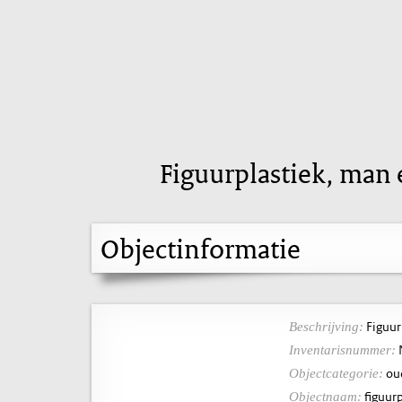
Figuurplastiek, man
Objectinformatie
Figuur
Beschrijving:
Inventarisnummer:
ou
Objectcategorie:
figuurp
Objectnaam: