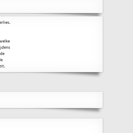
rlies.
 welke
ijdens
nde
de
it.