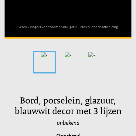
Unable to open [object Object]: HTTP 0 attempting to load
TileSource
Gebruik vingers voor zoom en navigatie. Scroll buiten de afbeelding.
Bord, porselein, glazuur,
blauwwit decor met 3 lijzen
onbekend
Onbekend