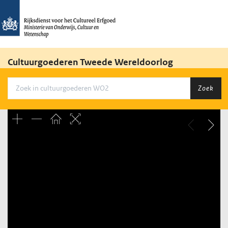
Cultuurgoederen Tweede Wereldoorlog
Zoek
Unable to open [object Object]: HTTP 0 attempting to load
TileSource