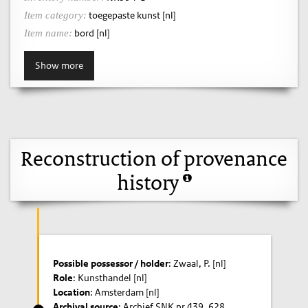
toegepaste kunst [nl]
Item category:
bord [nl]
Item name:
Show more
Reconstruction of provenance
history
Possible possessor / holder
: Zwaal, P. [nl]
Role
: Kunsthandel [nl]
Location
: Amsterdam [nl]
Archival source
: Archief SNK nr.439, 628