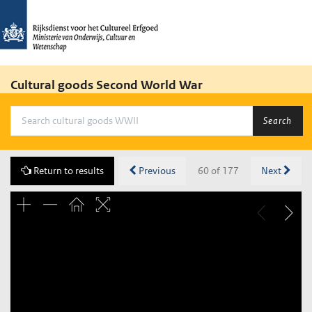
Cultural goods Second World War
Search
Return to results
Previous
60 of 177
Next
Unable to open [object Object]: HTTP 0 attempting to load
TileSource