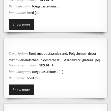
toegepaste kunst [nl]
Item category:
bord [nl]
Item name:
Show more
Bord met opstaande rand. Polychroom decor
Description:
met rivierlandschap in oosterse stijl. Aardewerk, glazuur. [nl]
NK934-H
Inventory number:
toegepaste kunst [nl]
Item category:
bord [nl]
Item name:
Show more