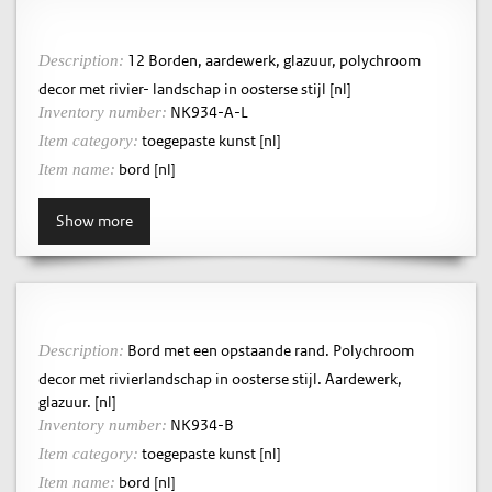
12 Borden, aardewerk, glazuur, polychroom
Description:
decor met rivier- landschap in oosterse stijl [nl]
NK934-A-L
Inventory number:
toegepaste kunst [nl]
Item category:
bord [nl]
Item name:
Show more
Bord met een opstaande rand. Polychroom
Description:
decor met rivierlandschap in oosterse stijl. Aardewerk,
glazuur. [nl]
NK934-B
Inventory number:
toegepaste kunst [nl]
Item category:
bord [nl]
Item name: