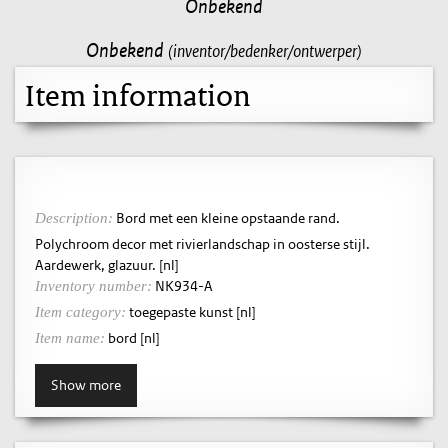
Onbekend
Onbekend
(inventor/bedenker/ontwerper)
Item information
Bord met een kleine opstaande rand.
Description:
Polychroom decor met rivierlandschap in oosterse stijl.
Aardewerk, glazuur. [nl]
NK934-A
Inventory number:
toegepaste kunst [nl]
Item category:
bord [nl]
Item name:
Show more