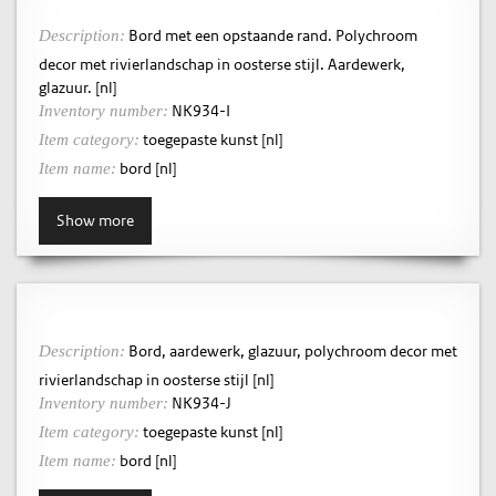
Bord met een opstaande rand. Polychroom
Description:
decor met rivierlandschap in oosterse stijl. Aardewerk,
glazuur. [nl]
NK934-I
Inventory number:
toegepaste kunst [nl]
Item category:
bord [nl]
Item name:
Show more
Bord, aardewerk, glazuur, polychroom decor met
Description:
rivierlandschap in oosterse stijl [nl]
NK934-J
Inventory number:
toegepaste kunst [nl]
Item category:
bord [nl]
Item name: