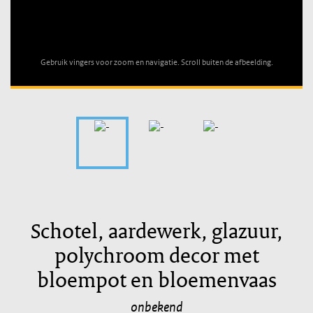
Unable to open [object Object]: HTTP 0 attempting to load
TileSource
Gebruik vingers voor zoom en navigatie. Scroll buiten de afbeelding.
Schotel, aardewerk, glazuur,
polychroom decor met
bloempot en bloemenvaas
onbekend