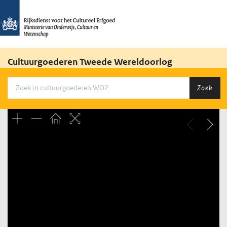
Cultuurgoederen Tweede Wereldoorlog
Zoek
Unable to open [object Object]: HTTP 0 attempting to load
TileSource