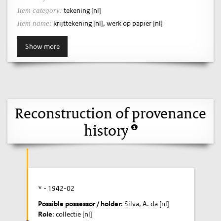
tekening [nl]
Item category:
krijttekening [nl], werk op papier [nl]
Item name:
Show more
Reconstruction of provenance
history
* -
1942-02
Possible possessor / holder
: Silva, A. da [nl]
Role
: collectie [nl]