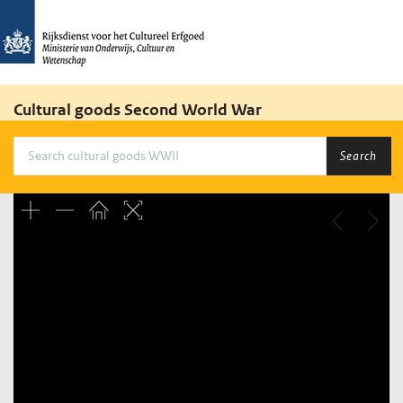
Cultural goods Second World War
Search
Unable to open [object Object]: HTTP 0 attempting to load
TileSource