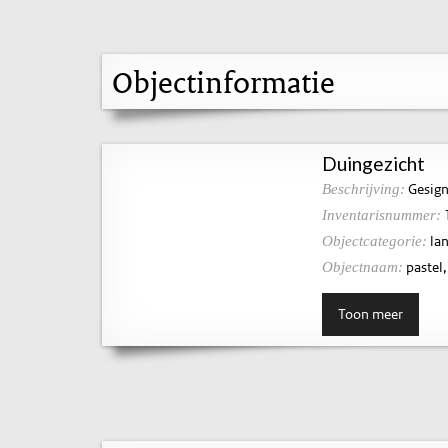
Objectinformatie
Duingezicht
Gesigne
Beschrijving:
Inventarisnummer:
la
Objectcategorie:
pastel,
Objectnaam:
Toon meer