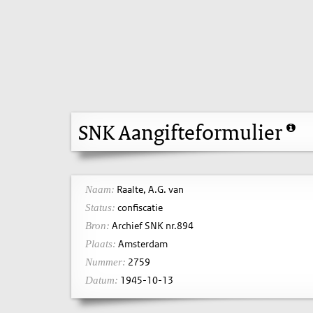
SNK Aangifteformulier
Raalte, A.G. van
Naam:
confiscatie
Status:
Archief SNK nr.894
Bron:
Amsterdam
Plaats:
2759
Nummer:
1945-10-13
Datum: