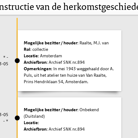
nstructie van de herkomstgeschied
Mogelijke bezitter / houder
: Raalte, M.J. van
Rol
: collectie
Locatie
: Amsterdam
* -
Archiefbron
: Archief SNK nr.894
3-05
Opmerkingen
: In mei 1943 weggehaald door A.
Puls, uit het atelier ten huize van Van Raalte,
Prins Hendriklaan 54, Amsterdam.
Mogelijke bezitter / houder
: Onbekend
3-05
(Duitsland)
- *
Locatie
:
Archiefbron
: Archief SNK nr.894