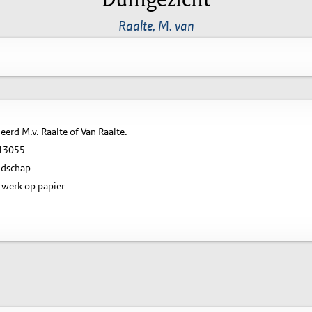
Raalte, M. van
erd M.v. Raalte of Van Raalte.
13055
ndschap
 werk op papier