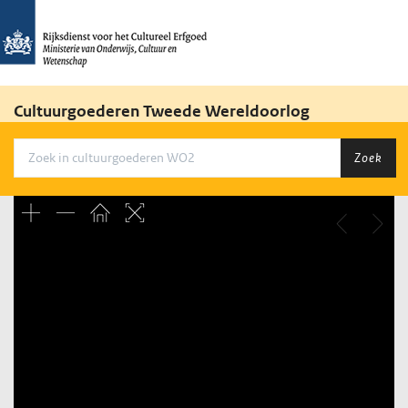
Cultuurgoederen Tweede Wereldoorlog
Zoek
Unable to open [object Object]: HTTP 0 attempting to load
TileSource