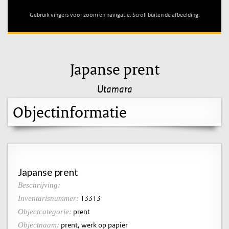
Gebruik vingers voor zoom en navigatie. Scroll buiten de afbeelding.
Japanse prent
Utamara
Objectinformatie
Japanse prent
Beschrijving:
13313
Inventarisnummer:
prent
Objectcategorie:
prent, werk op papier
Objectnaam: