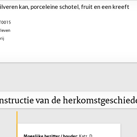
ilveren kan, porceleine schotel, fruit en een kreeft
T0015
lleven
rij
nstructie van de herkomstgeschied
Mogelijke bezitter / houder
: Katz, D.