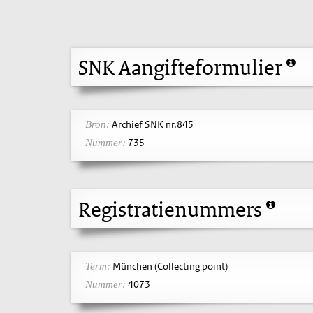
SNK Aangifteformulier
Archief SNK nr.845
Bron:
735
Nummer:
Registratienummers
München (Collecting point)
Term:
4073
Nummer: