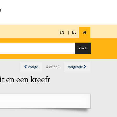
EN
|
NL
Zoek
Vorige
4 of 732
Volgende
it en een kreeft