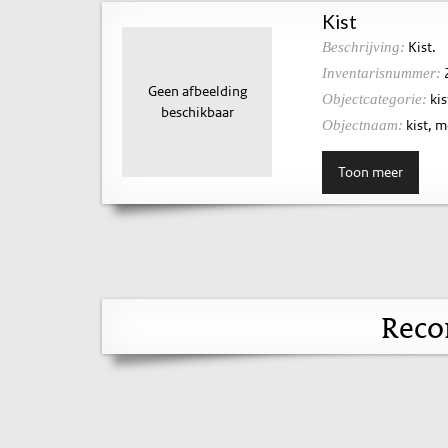
Kist
Kist.
Beschrijving:
Inventarisnummer:
Geen afbeelding
kis
Objectcategorie:
beschikbaar
kist, 
Objectnaam:
Toon meer
Reco