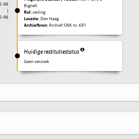
6-06
Bignell
|
Rol
: veiling
6-06
Locatie
: Den Haag
Archiefbron
: Archief SNK nr. 691
Huidige restitutiestatus
Geen verzoek