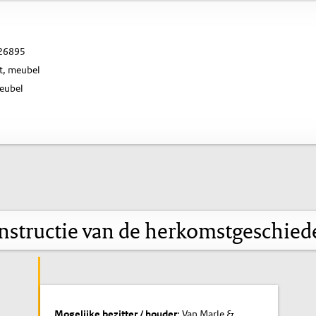
26895
t, meubel
meubel
nstructie van de herkomstgeschied
Mogelijke bezitter / houder
: Van Marle &