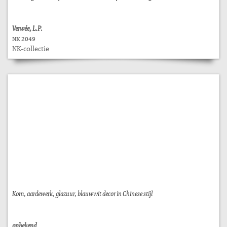
Verwée, L.P.
NK 2049
NK-collectie
Kom, aardewerk, glazuur, blauwwit decor in Chinese stijl
onbekend