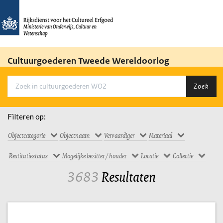
Cultuurgoederen Tweede Wereldoorlog
Zoek
Filteren op:
Objectcategorie
Objectnaam
Vervaardiger
Materiaal
Restitutiestatus
Mogelijke bezitter / houder
Locatie
Collectie
3683
Resultaten