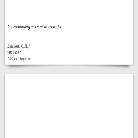
Riviermonding met stad in verschiet
Leickert, C.H.J.
NK 2062
NK-collectie