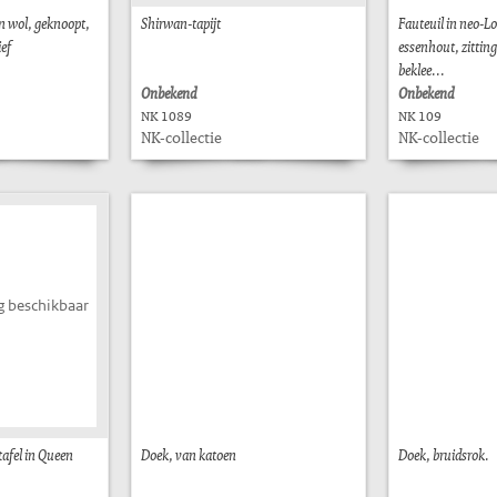
an wol, geknoopt,
Shirwan-tapijt
Fauteuil in neo-Lo
ef
essenhout, zitting
beklee...
Onbekend
Onbekend
NK 1089
NK 109
NK-collectie
NK-collectie
g beschikbaar
afel in Queen
Doek, van katoen
Doek, bruidsrok.