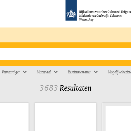
Vervaardiger
Materiaal
Restitutiestatus
Mogelijke bezitt
3683
Resultaten