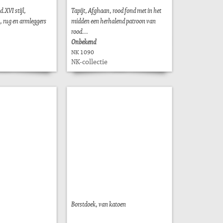
d.XVI stijl,
Tapijt, Afghaan, rood fond met in het
, rug en armleggers
midden een herhalend patroon van
rood...
Onbekend
NK 1090
NK-collectie
Borstdoek, van katoen