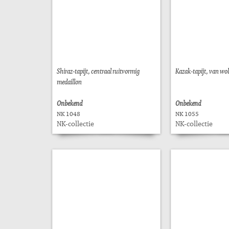
Shiraz-tapijt, centraal ruitvormig
Kazak-tapijt, van wo
medaillon
Onbekend
Onbekend
NK 1048
NK 1055
NK-collectie
NK-collectie