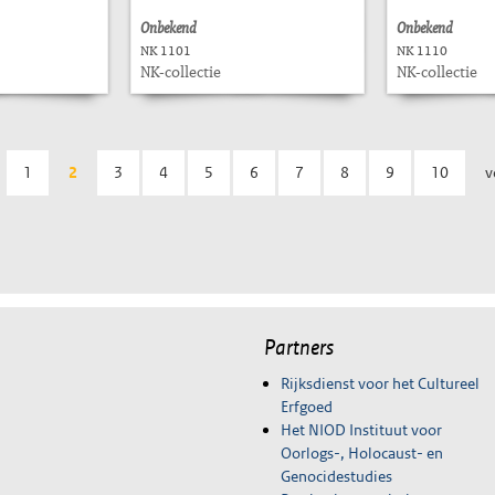
Onbekend
Onbekend
NK 1101
NK 1110
NK-collectie
NK-collectie
1
2
3
4
5
6
7
8
9
10
v
Partners
Rijksdienst voor het Cultureel
Erfgoed
Het NIOD Instituut voor
Oorlogs-, Holocaust- en
Genocidestudies