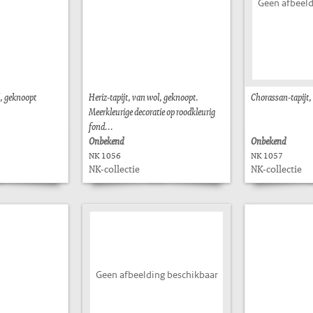
Geen afbeeld
l, geknoopt
Heriz-tapijt, van wol, geknoopt.
Chorassan-tapijt,
Meerkleurige decoratie op roodkleurig
fond...
Onbekend
Onbekend
NK 1056
NK 1057
NK-collectie
NK-collectie
Geen afbeelding beschikbaar