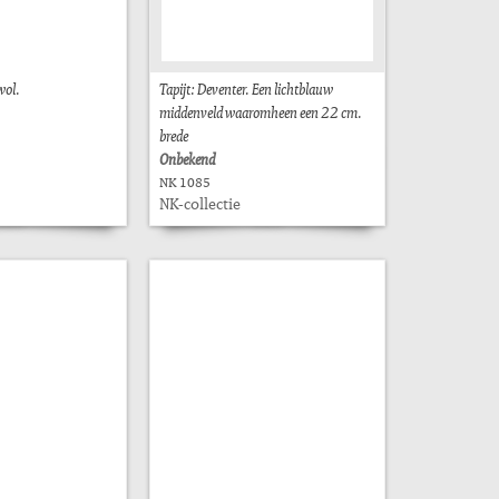
wol.
Tapijt: Deventer. Een lichtblauw
middenveld waaromheen een 22 cm.
brede
Onbekend
NK 1085
NK-collectie