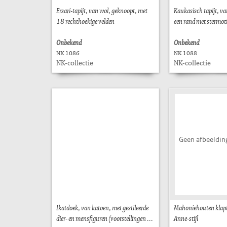
Ersari-tapijt, van wol, geknoopt, met
Kaukasisch tapijt, v
18 rechthoekige velden
een rand met stermoti
Onbekend
Onbekend
NK 1086
NK 1088
NK-collectie
NK-collectie
Geen afbeeldin
Ikatdoek, van katoen, met gestileerde
Mahoniehouten klapt
dier- en mensfiguren (voorstellingen ...
Anne-stijl