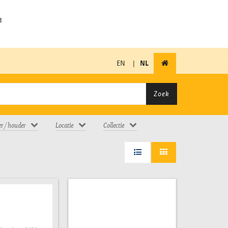
EN
|
NL
Zoek
er / houder
Locatie
Collectie