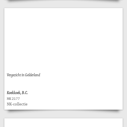
Vergezicht in Gelderland
Koekkoek, B.C.
NK 2177
NK-collectie