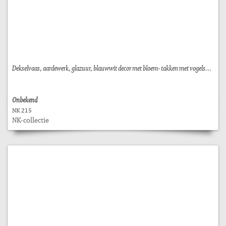
Dekselvaas, aardewerk, glazuur, blauwwit decor met bloem- takken met vogels...
Onbekend
NK 215
NK-collectie