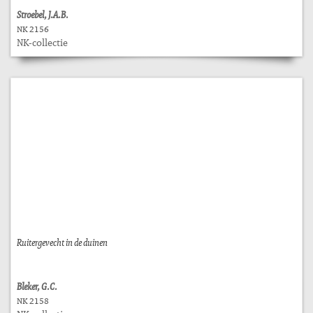
Stroebel, J.A.B.
NK 2156
NK-collectie
Ruitergevecht in de duinen
Bleker, G.C.
NK 2158