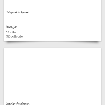
Het geweldig krakeel
Steen, Jan
NK 2167
NK-collectie
Een pijprokende man