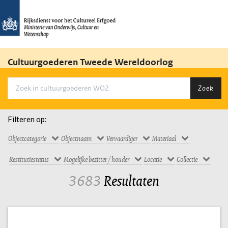
Cultuurgoederen Tweede Wereldoorlog
Zoek
Filteren op:
Objectcategorie
Objectnaam
Vervaardiger
Materiaal
Restitutiestatus
Mogelijke bezitter / houder
Locatie
Collectie
3683
Resultaten