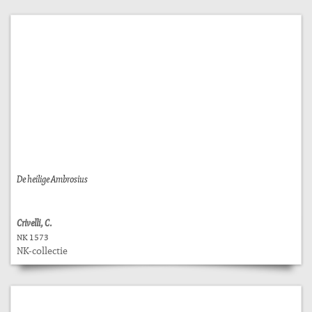
De heilige Ambrosius
Crivelli, C.
NK 1573
NK-collectie