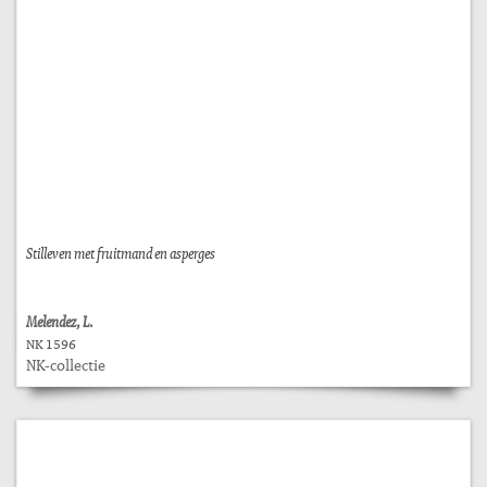
Stilleven met fruitmand en asperges
Melendez, L.
NK 1596
NK-collectie