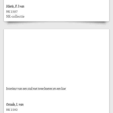
Mieris, F. I van
NK 1587
NK-collectie
Interieur van een stal met twee boeren en een koe
Ostade, I. van
NK 1592