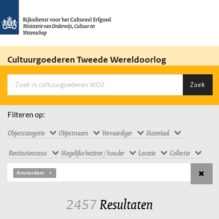
Cultuurgoederen Tweede Wereldoorlog
Zoek
Filteren op:
Objectcategorie
Objectnaam
Vervaardiger
Materiaal
Restitutiestatus
Mogelijke bezitter / houder
Locatie
Collectie
Amsterdam
2457
Resultaten