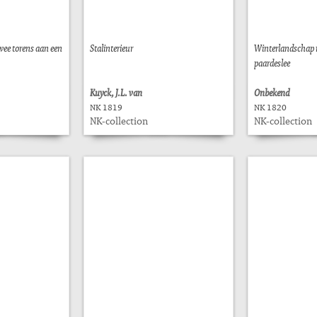
ee torens aan een
Stalinterieur
Winterlandschap 
paardeslee
Kuyck, J.L. van
Onbekend
NK 1819
NK 1820
NK-collection
NK-collection