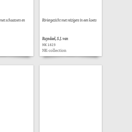
met schaatsers en
Riviergezicht met reizigers in een koets
Ruysdael, S.J. van
NK 1823
NK-collection