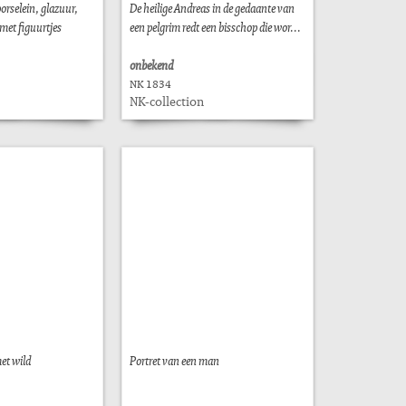
orselein, glazuur,
De heilige Andreas in de gedaante van
met figuurtjes
een pelgrim redt een bisschop die wor...
onbekend
NK 1834
NK-collection
et wild
Portret van een man