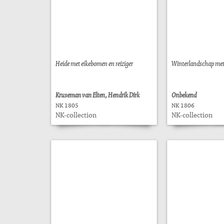
Heide met eikebomen en reiziger
Winterlandschap met
Kruseman van Elten, Hendrik Dirk
Onbekend
NK 1805
NK 1806
NK-collection
NK-collection