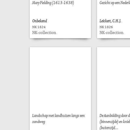
Mary Fielding (1613-1638)
Gezicht op een Nederl
Onbekend
Leickert, C.H.J.
NK 1824
NK 1826
NK-collection
NK-collection
Landschap met landhuizen langs een
De Aanbidding door 
zandweg
(binnenzijde) en knie
(buitenzijd...