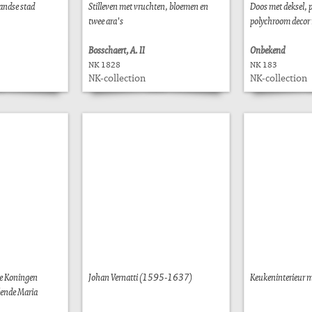
andse stad
Stilleven met vruchten, bloemen en
Doos met deksel, p
twee ara's
polychroom decor 
Bosschaert, A. II
Onbekend
NK 1828
NK 183
NK-collection
NK-collection
de Koningen
Johan Vernatti (1595-1637)
Keukeninterieur m
lende Maria