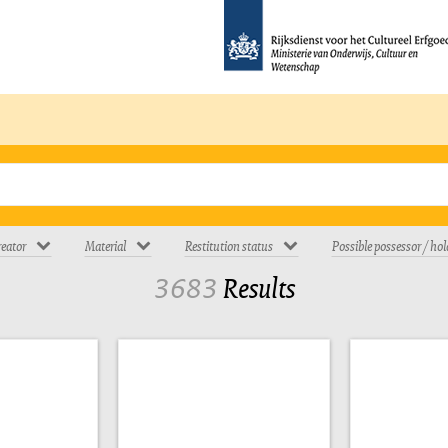
eator
Material
Restitution status
Possible possessor / hol
3683
Results