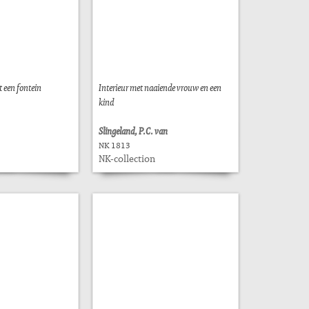
t een fontein
Interieur met naaiende vrouw en een
kind
Slingeland, P.C. van
NK 1813
NK-collection