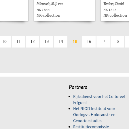
Mierevelt, M.J. van
Teniers, David
NK 1844
NK 1845
NK-collection
NK-collection
10
11
12
13
14
15
16
17
18
Partners
Rijksdienst voor het Cultureel
Erfgoed
Het NIOD Instituut voor
Oorlogs-, Holocaust- en
Genocidestudies
Restitutiecommissie