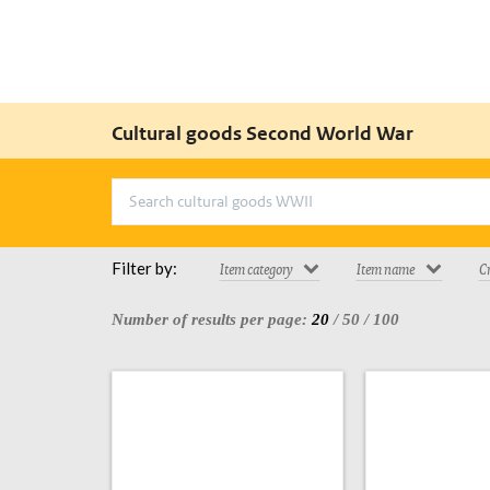
Cultural goods Second World War
Filter by:
Item category
Item name
Cr
Number of results per page:
20
/
50
/
100