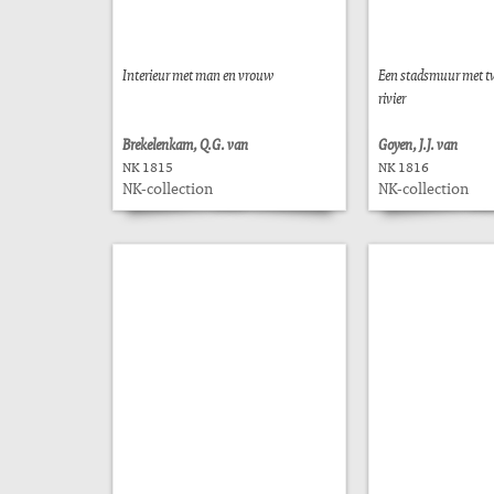
Interieur met man en vrouw
Een stadsmuur met tw
rivier
Brekelenkam, Q.G. van
Goyen, J.J. van
NK 1815
NK 1816
NK-collection
NK-collection