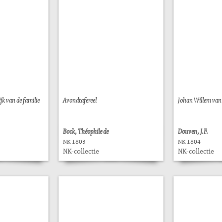
jk van de familie
Avondtafereel
Johan Willem van 
Bock, Théophile de
Douven, J.F.
NK 1803
NK 1804
NK-collectie
NK-collectie