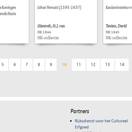
de Koningen
Johan Vernatti (1595-1637)
Keukeninterieur m
lende Maria
Mierevelt, M.J. van
Teniers, David
NK 1844
NK 1845
NK-collectie
NK-collectie
5
6
7
8
9
10
11
12
13
14
Partners
Rijksdienst voor het Cultureel
Erfgoed