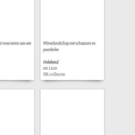
 twee torens aan een
Winterlandschap met schaatsers en
paardeslee
Onbekend
NK 1820
NK-collectie