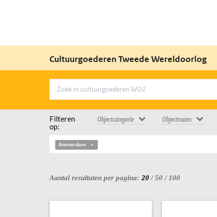
Cultuurgoederen Tweede Wereldoorlog
Filteren
Objectcategorie
Objectnaam
op:
Amsterdam
Aantal resultaten per pagina:
20
/
50
/
100