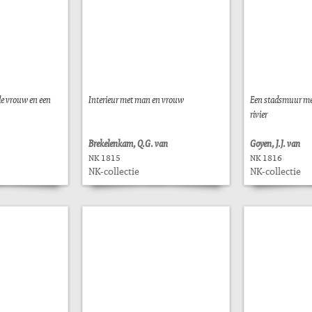
de vrouw en een
Interieur met man en vrouw
Een stadsmuur met
rivier
Brekelenkam, Q.G. van
Goyen, J.J. van
NK 1815
NK 1816
NK-collectie
NK-collectie