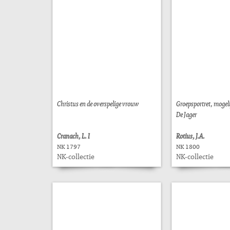
Christus en de overspelige vrouw
Groepsportret, mogeli
De Jager
Cranach, L. I
Rotius, J.A.
NK 1797
NK 1800
NK-collectie
NK-collectie