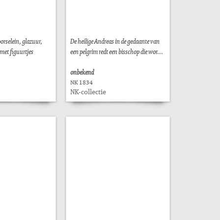
orselein, glazuur,
De heilige Andreas in de gedaante van
met figuurtjes
een pelgrim redt een bisschop die wor...
onbekend
NK 1834
NK-collectie