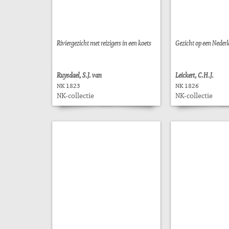
Riviergezicht met reizigers in een koets
Gezicht op een Nederl
Ruysdael, S.J. van
Leickert, C.H.J.
NK 1823
NK 1826
NK-collectie
NK-collectie