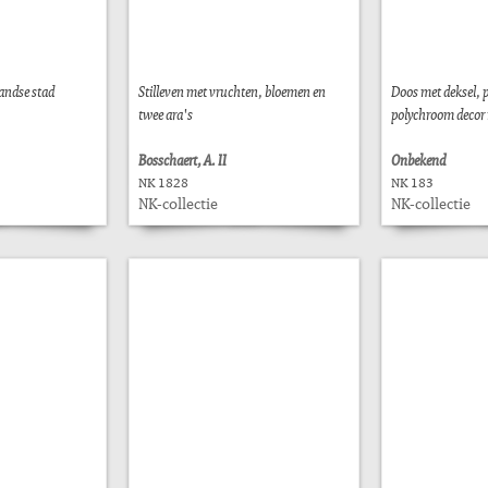
andse stad
Stilleven met vruchten, bloemen en
Doos met deksel, p
twee ara's
polychroom decor 
Bosschaert, A. II
Onbekend
NK 1828
NK 183
NK-collectie
NK-collectie