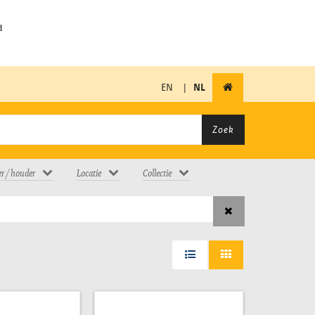
EN
|
NL
Zoek
er / houder
Locatie
Collectie