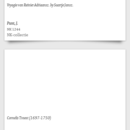
Vryagie van Reinier Adriaansz. by Saartje Jansz.
Punt, J.
NK 1244
NK-collectie
Cornelis Troost (1697-1750)