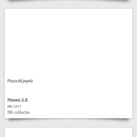
Piazza del popolo
Piranesi, G.B.
NK 1317
NK-collectie