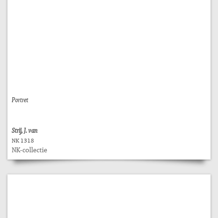
Portret
Strij, J. van
NK 1318
NK-collectie