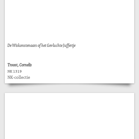
De Wiskonstenaars of het Gevluchte Juffertje
Troost, Cornelis
NK 1319
NK-collectie