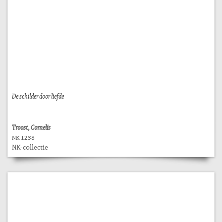
De schilder door liefde
Troost, Cornelis
NK 1238
NK-collectie