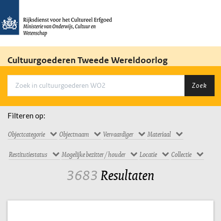
Cultuurgoederen Tweede Wereldoorlog
Zoek
Filteren op:
Objectcategorie
Objectnaam
Vervaardiger
Materiaal
Restitutiestatus
Mogelijke bezitter / houder
Locatie
Collectie
3683
Resultaten