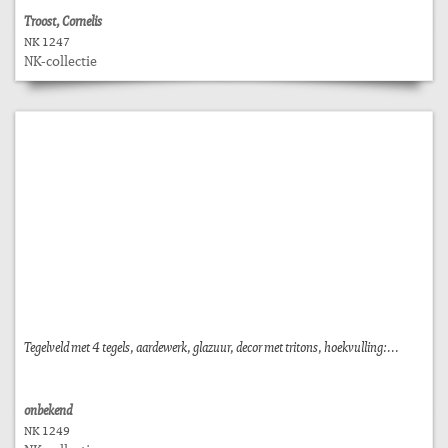
Troost, Cornelis
NK 1247
NK-collectie
Tegelveld met 4 tegels, aardewerk, glazuur, decor met tritons, hoekvulling:...
onbekend
NK 1249