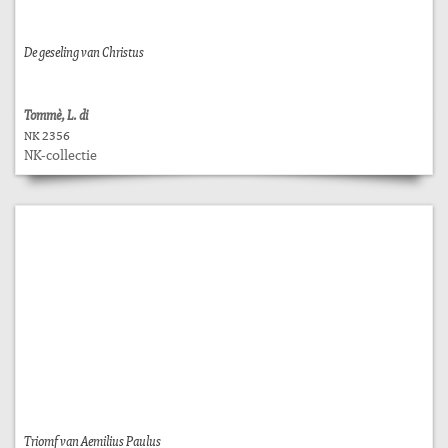
De geseling van Christus
Tommè, L. di
NK 2356
NK-collectie
Triomf van Aemilius Paulus