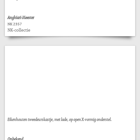
Anghiari-Meester
NK 2357
NK-collectie
Eikenhouten tweedeurskastje, met lade, op open X-vormig onderstel.
Onbekend