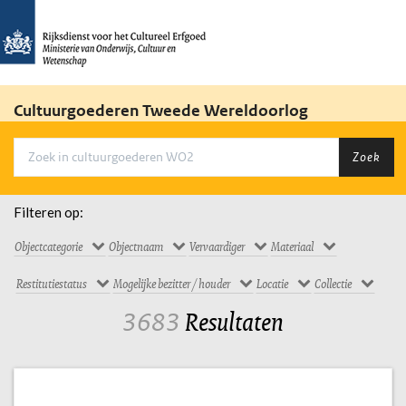
Cultuurgoederen Tweede Wereldoorlog
Zoek
Filteren op:
Objectcategorie
Objectnaam
Vervaardiger
Materiaal
Restitutiestatus
Mogelijke bezitter / houder
Locatie
Collectie
3683
Resultaten