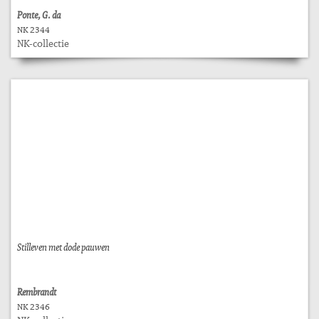
Ponte, G. da
NK 2344
NK-collectie
Stilleven met dode pauwen
Rembrandt
NK 2346