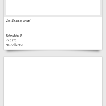
Visstilleven op strand
Kokoschka, O.
NK 2372
NK-collectie