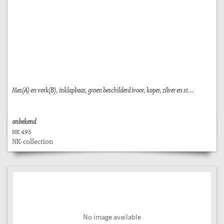
Mes(A) en vork(B), inklapbaar, groen beschilderd ivoor, koper, zilver en st...
onbekend
NK 495
NK-collection
No image available