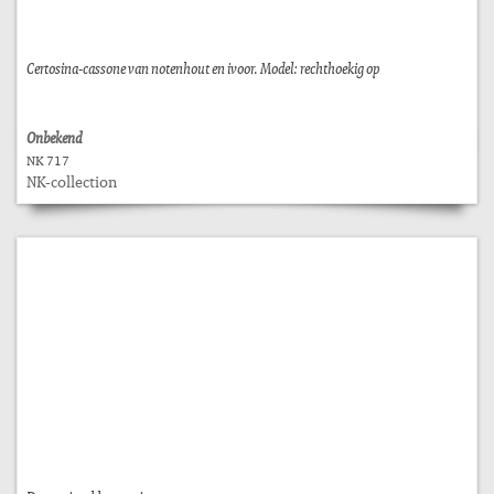
Certosina-cassone van notenhout en ivoor. Model: rechthoekig op
Onbekend
NK 717
NK-collection