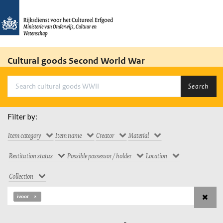
Cultural goods Second World War
Search
Filter by:
Item category
Item name
Creator
Material
Restitution status
Possible possessor / holder
Location
Collection
ivoor