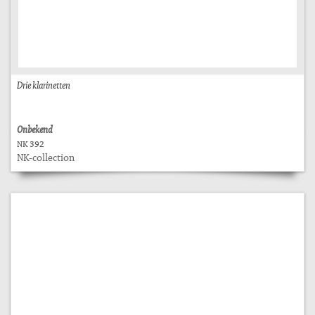
Drie klarinetten
Onbekend
NK 392
NK-collection