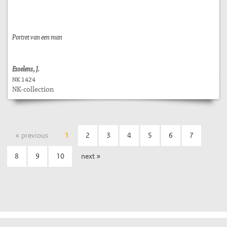
Portret van een man
Esselens, J.
NK 1424
NK-collection
« previous
1
2
3
4
5
6
7
8
9
10
next »