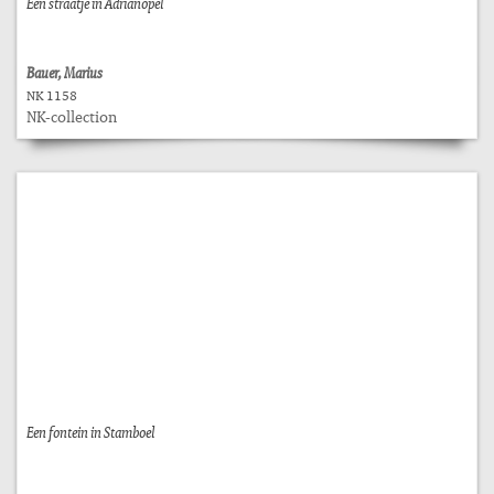
Een straatje in Adrianopel
Bauer, Marius
NK 1158
NK-collection
Een fontein in Stamboel