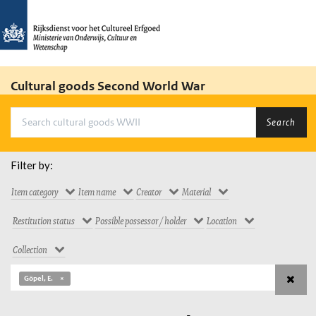
Cultural goods Second World War
Search
Filter by:
Item category
Item name
Creator
Material
Restitution status
Possible possessor / holder
Location
Collection
Göpel, E.