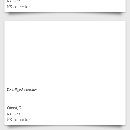
NK 1572
NK-collection
De heilige Ambrosius
Crivelli, C.
NK 1573
NK-collection