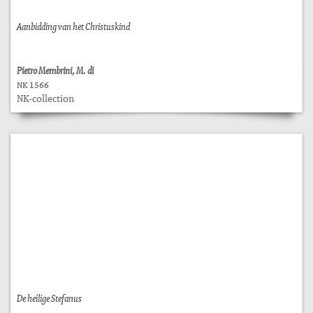
Aanbidding van het Christuskind
Pietro Membrini, M. di
NK 1566
NK-collection
De heilige Stefanus