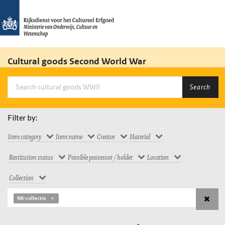
Cultural goods Second World War
Search
Filter by:
Item category
Item name
Creator
Material
Restitution status
Possible possessor / holder
Location
Collection
NK-collectie