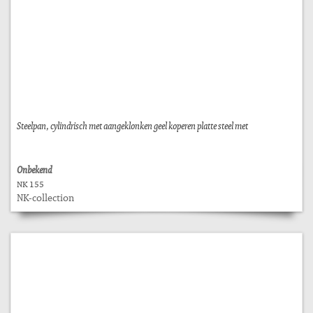
Steelpan, cylindrisch met aangeklonken geel koperen platte steel met
Onbekend
NK 155
NK-collection