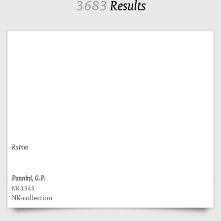
3683
Results
Ruïnes
Pannini, G.P.
NK 1543
NK-collection