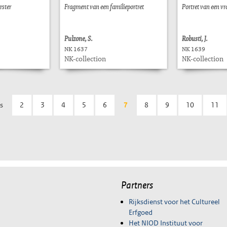
rster
Fragment van een familieportret
Portret van een v
Pulzone, S.
Robusti, J.
NK 1637
NK 1639
NK-collection
NK-collection
s
2
3
4
5
6
7
8
9
10
11
Partners
Rijksdienst voor het Cultureel
Erfgoed
Het NIOD Instituut voor