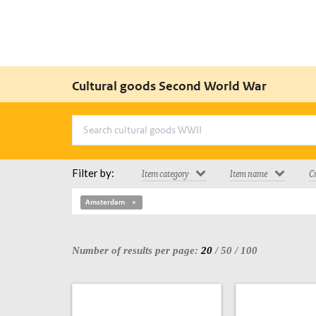
Cultural goods Second World War
Filter by:
Item category
Item name
Cr
Amsterdam
Number of results per page:
20
/
50
/
100