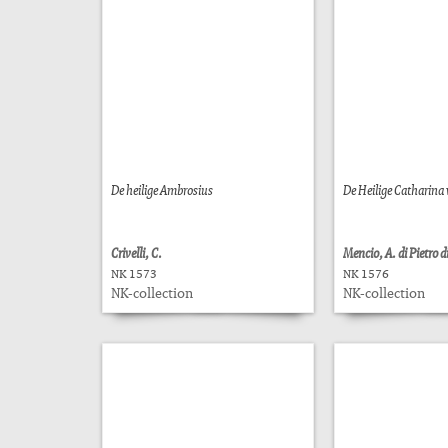
De heilige Ambrosius
De Heilige Catharina
Crivelli, C.
Mencio, A. di Pietro d
NK 1573
NK 1576
NK-collection
NK-collection