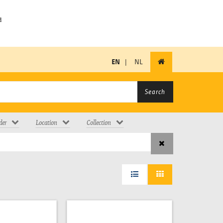
EN
|
NL
Search
der
Location
Collection