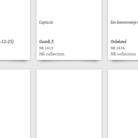
Capriccio
Een boerenmeisje 
4-12-25)
Guardi, F.
Onbekend
NK 1613
NK 1616
NK-collection
NK-collection