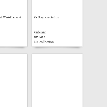
uit West-Friesland
De Doop van Christus
Onbekend
NK 1617
NK-collection