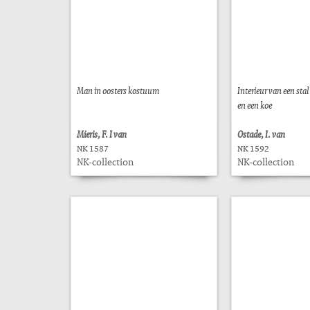
Man in oosters kostuum
Interieur van een sta
en een koe
Mieris, F. I van
Ostade, I. van
NK 1587
NK 1592
NK-collection
NK-collection