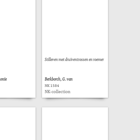
Stilleven met druiventrossen en roemer
onie
Berkborch, G. van
NK 1584
NK-collection