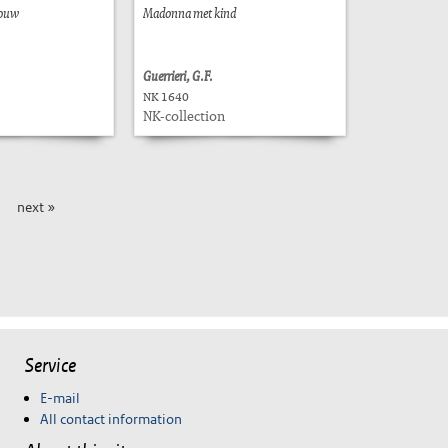
rouw
Madonna met kind
Guerrieri, G.F.
NK 1640
NK-collection
next »
Service
E-mail
All contact information