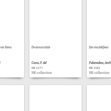
 van Siena
De annunciatie
Een muziekfeest
i
Cossa, F. del
Palamedesz, Anth
NK 1577
NK 1581
NK-collection
NK-collection