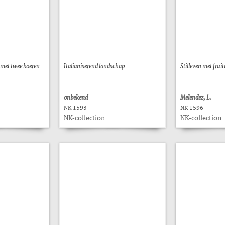
l met twee boeren
Italianiserend landschap
Stilleven met fru
onbekend
Melendez, L.
NK 1593
NK 1596
NK-collection
NK-collection