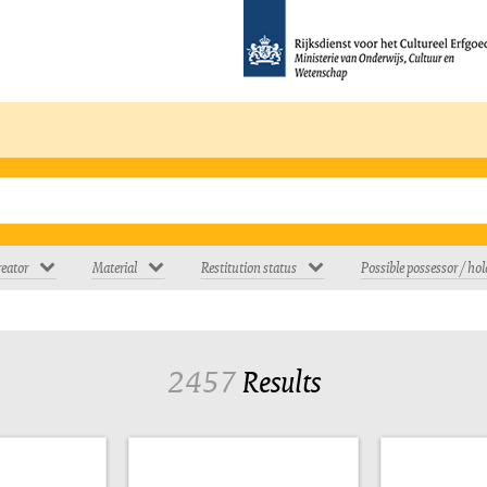
eator
Material
Restitution status
Possible possessor / hol
2457
Results