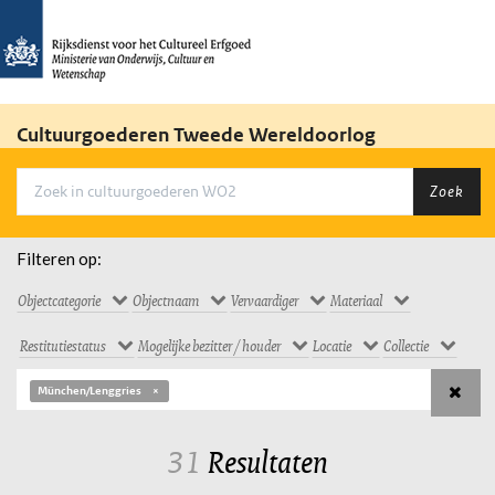
Cultuurgoederen Tweede Wereldoorlog
Zoek
Filteren op:
Objectcategorie
Objectnaam
Vervaardiger
Materiaal
Restitutiestatus
Mogelijke bezitter / houder
Locatie
Collectie
München/Lenggries
31
Resultaten