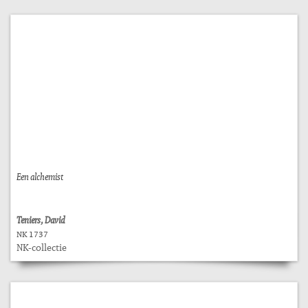
Een alchemist
Teniers, David
NK 1737
NK-collectie