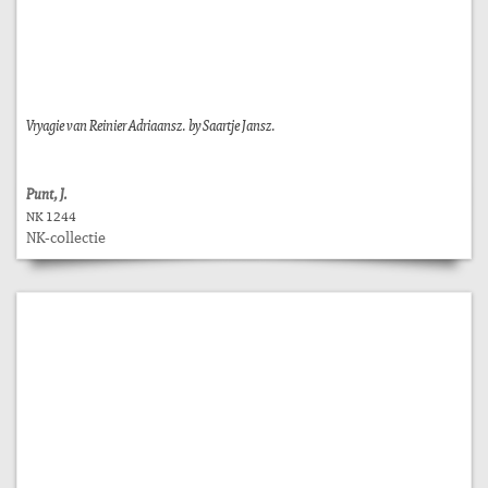
Vryagie van Reinier Adriaansz. by Saartje Jansz.
Punt, J.
NK 1244
NK-collectie