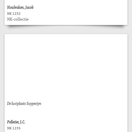
Houbraken, Jacob
NK 1232
NK-collectie
De lustplaats Suypestyn
Pelletier, J.C.
NK 1235