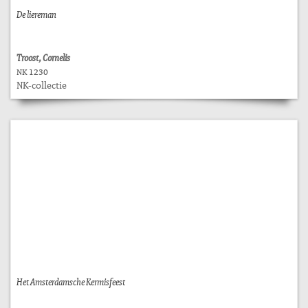
De liereman
Troost, Cornelis
NK 1230
NK-collectie
Het Amsterdamsche Kermisfeest