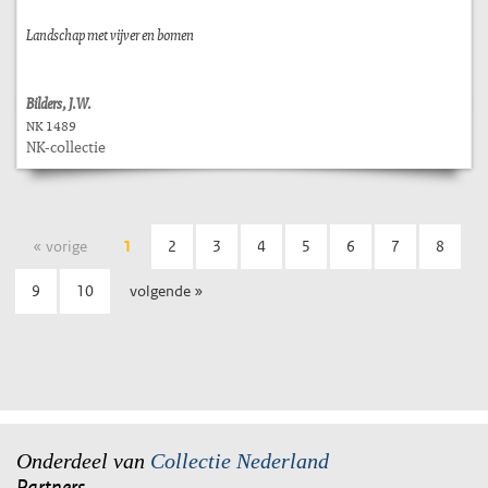
Landschap met vijver en bomen
Bilders, J.W.
NK 1489
NK-collectie
« vorige
1
2
3
4
5
6
7
8
9
10
volgende »
Onderdeel van
Collectie Nederland
Partners