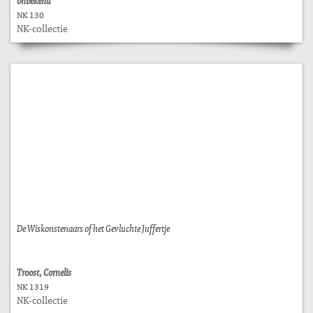
onbekend
NK 130
NK-collectie
De Wiskonstenaars of het Gevluchte Juffertje
Troost, Cornelis
NK 1319
NK-collectie