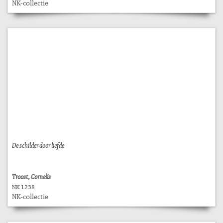
NK-collectie
De schilder door liefde
Troost, Cornelis
NK 1238
NK-collectie