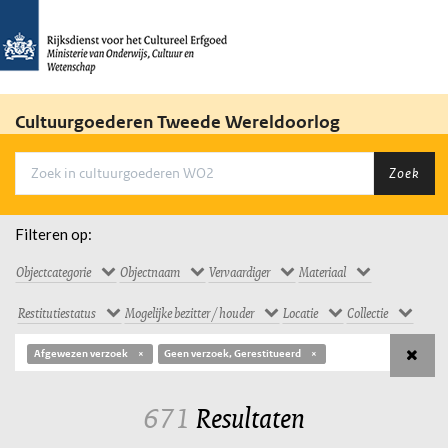
Cultuurgoederen Tweede Wereldoorlog
Zoek
Filteren op:
Objectcategorie
Objectnaam
Vervaardiger
Materiaal
Restitutiestatus
Mogelijke bezitter / houder
Locatie
Collectie
Afgewezen verzoek
Geen verzoek, Gerestitueerd
671
Resultaten