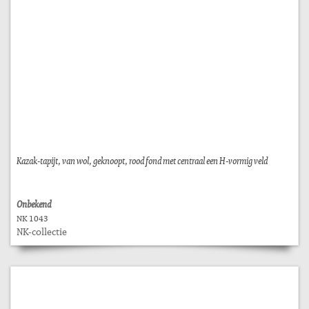
Kazak-tapijt, van wol, geknoopt, rood fond met centraal een H-vormig veld
Onbekend
NK 1043
NK-collectie