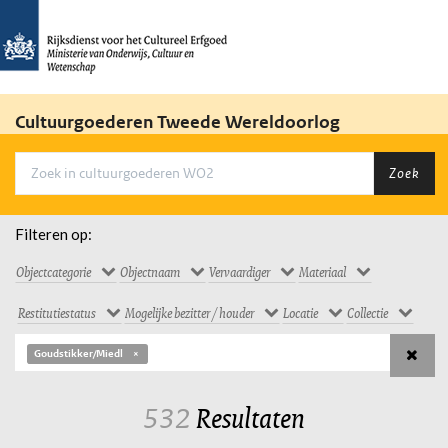
Cultuurgoederen Tweede Wereldoorlog
Zoek
Filteren op:
Objectcategorie
Objectnaam
Vervaardiger
Materiaal
Restitutiestatus
Mogelijke bezitter / houder
Locatie
Collectie
Goudstikker/Miedl
532
Resultaten