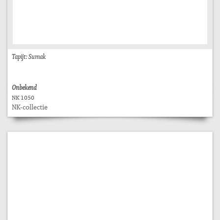
Tapijt: Sumak
Onbekend
NK 1050
NK-collectie