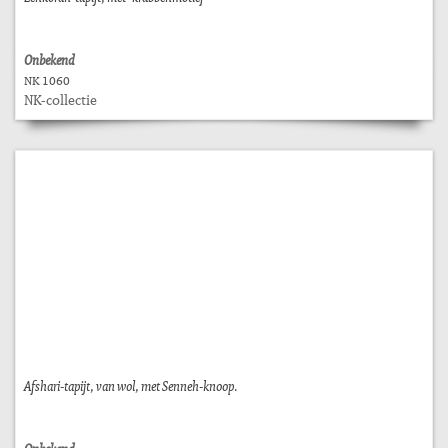
Onbekend
NK 1060
NK-collectie
Afshari-tapijt, van wol, met Senneh-knoop.