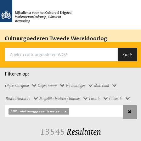
Cultuurgoederen Tweede Wereldoorlog
Zoek
Filteren op:
Objectcategorie
Objectnaam
Vervaardiger
Materiaal
Restitutiestatus
Mogelijke bezitter / houder
Locatie
Collectie
SNK – niet teruggekeerde werken
13545
Resultaten