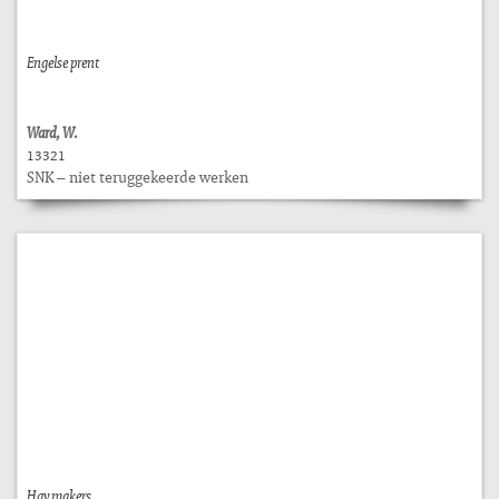
Engelse prent
Ward, W.
13321
SNK – niet teruggekeerde werken
Hay makers