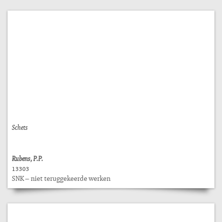
Schets
Rubens, P.P.
13303
SNK – niet teruggekeerde werken