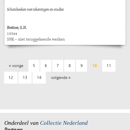
Schetsboeken met tekeningen en studies
Breitner, G.H.
13344
SNK – niet teruggekeerde werken
« vorige
5
6
7
8
9
10
11
12
13
14
volgende »
Onderdeel van
Collectie Nederland
Partners