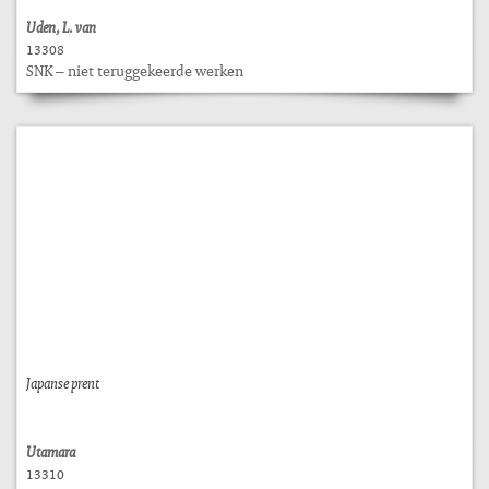
Uden, L. van
13308
SNK – niet teruggekeerde werken
Japanse prent
Utamara
13310