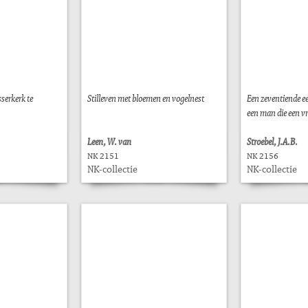
serkerk te
Stilleven met bloemen en vogelnest
Een zeventiende e
een man die een v
Leen, W. van
Stroebel, J.A.B.
NK 2151
NK 2156
NK-collectie
NK-collectie