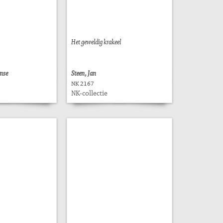
Het geweldig krakeel
ense
Steen, Jan
NK 2167
NK-collectie