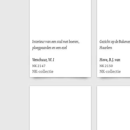
Interieur van een stal met boeren,
Gezicht op de Bakenes
ploegpaarden en een ezel
Haarlem
Verschuur, W. I
Hove, B.J. van
NK 2147
NK 2150
NK-collectie
NK-collectie