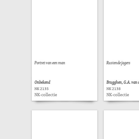
Portret van een man
Rustende jagers
Onbekend
Brugghen, G.A. van 
NK 2135
NK 2138
NK-collectie
NK-collectie