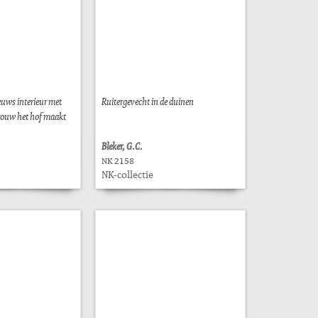
euws interieur met
Ruitergevecht in de duinen
rouw het hof maakt
Bleker, G.C.
NK 2158
NK-collectie