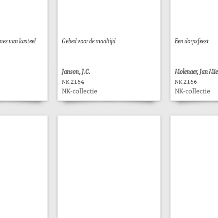
nes van kasteel
Gebed voor de maaltijd
Een dorpsfeest
Janson, J.C.
Molenaer, Jan Mi
NK 2164
NK 2166
NK-collectie
NK-collectie