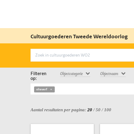
Cultuurgoederen Tweede Wereldoorlog
Filteren
Objectcategorie
Objectnaam
op:
olieverf
Aantal resultaten per pagina:
20
/
50
/
100