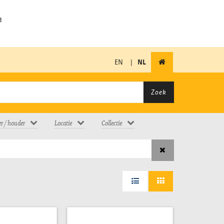
EN
|
NL
Zoek
er / houder
Locatie
Collectie