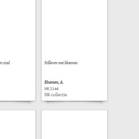
en stad
Stilleven met bloemen
Bloemers, A.
NK 2146
NK-collectie