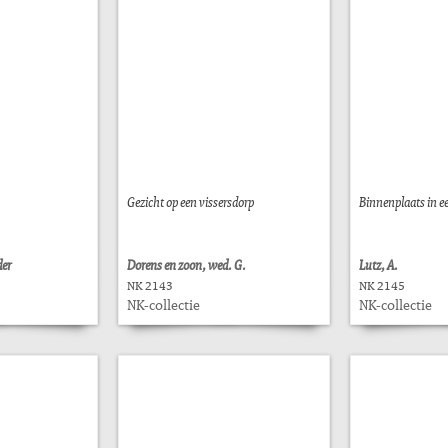
Gezicht op een vissersdorp
Binnenplaats in e
der
Dorens en zoon, wed. G.
Lutz, A.
NK 2143
NK 2145
NK-collectie
NK-collectie