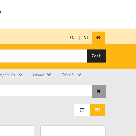
EN
|
NL
Zoek
er / houder
Locatie
Collectie