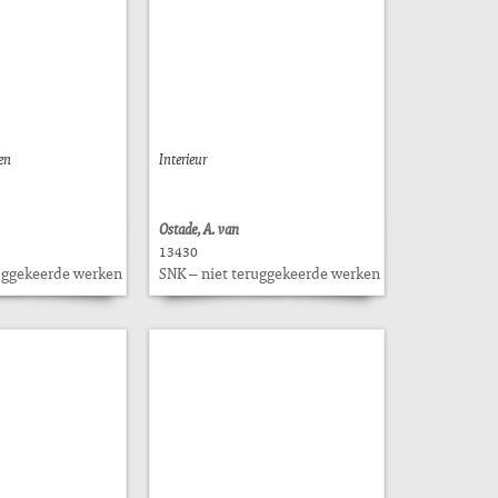
en
Interieur
Ostade, A. van
13430
ruggekeerde werken
SNK – niet teruggekeerde werken