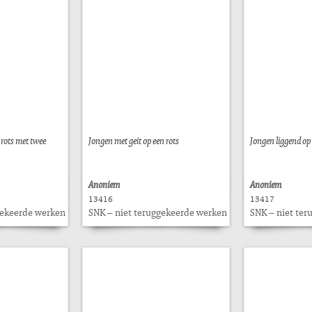
 rots met twee
Jongen met geit op een rots
Jongen liggend op 
Anoniem
Anoniem
13416
13417
gekeerde werken
SNK – niet teruggekeerde werken
SNK – niet te