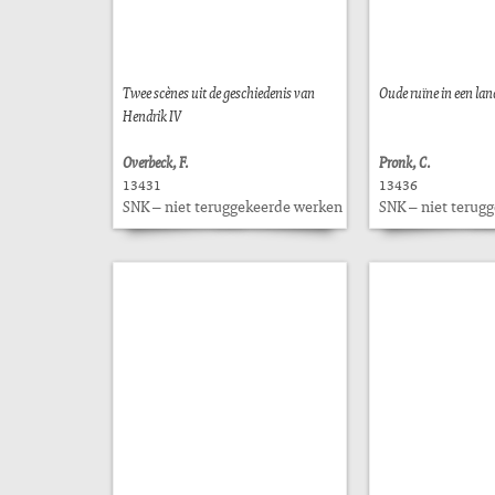
Twee scènes uit de geschiedenis van
Oude ruïne in een la
Hendrik IV
Overbeck, F.
Pronk, C.
13431
13436
SNK – niet teruggekeerde werken
SNK – niet terug