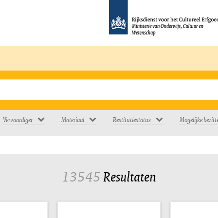
Vervaardiger
Materiaal
Restitutiestatus
Mogelijke bezitt
13545
Resultaten