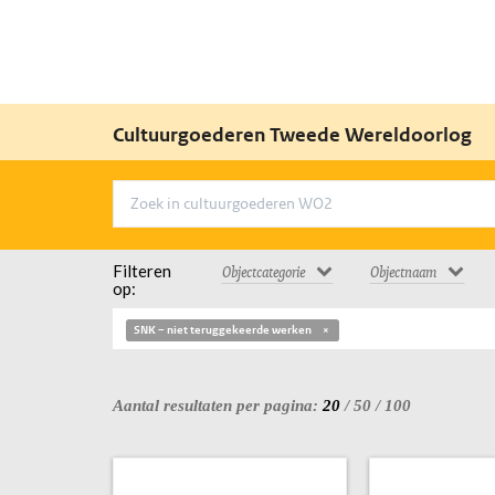
Cultuurgoederen Tweede Wereldoorlog
Filteren
Objectcategorie
Objectnaam
op:
SNK – niet teruggekeerde werken
Aantal resultaten per pagina:
20
/
50
/
100