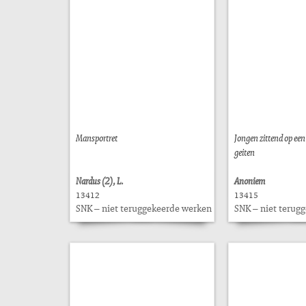
Mansportret
Jongen zittend op een
geiten
Nardus (2), L.
Anoniem
13412
13415
SNK – niet teruggekeerde werken
SNK – niet terug