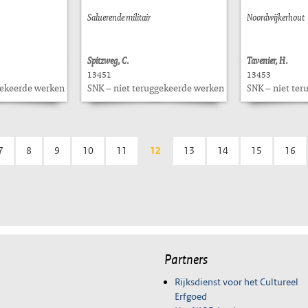
Saluerende militair
Noordwijkerhout
Spitzweg, C.
Tavenier, H.
13451
13453
gekeerde werken
SNK – niet teruggekeerde werken
SNK – niet te
7
8
9
10
11
12
13
14
15
16
Partners
Rijksdienst voor het Cultureel
Erfgoed