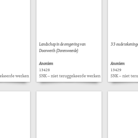
Landschap in de omgeving van
33 oude tekening
Doorwerth (Dorenweerde)
Anoniem
Anoniem
13428
13429
gekeerde werken
SNK – niet teruggekeerde werken
SNK – niet te