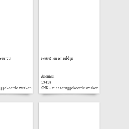
een rots
Portret van een rabbijn
Anoniem
13418
ruggekeerde werken
SNK – niet teruggekeerde werken