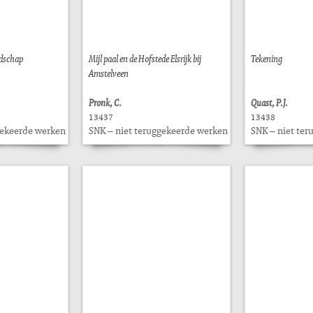
ndschap
Mijl paal en de Hofstede Elsrijk bij
Tekening
Amstelveen
Pronk, C.
Quast, P.J.
13437
13438
gekeerde werken
SNK – niet teruggekeerde werken
SNK – niet te