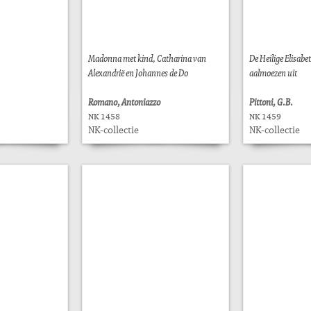
Madonna met kind, Catharina van
De Heilige Elisabe
Alexandrië en Johannes de Do
aalmoezen uit
Romano, Antoniazzo
Pittoni, G.B.
NK 1458
NK 1459
NK-collectie
NK-collectie