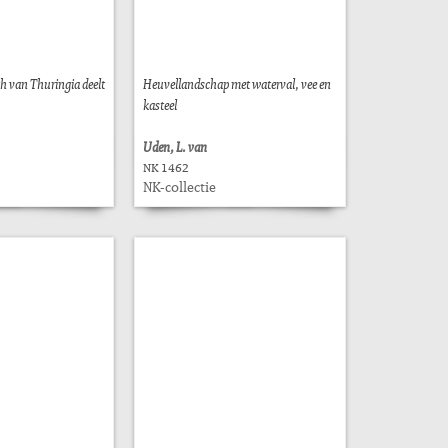
th van Thuringia deelt
Heuvellandschap met waterval, vee en
kasteel
Uden, L. van
NK 1462
NK-collectie