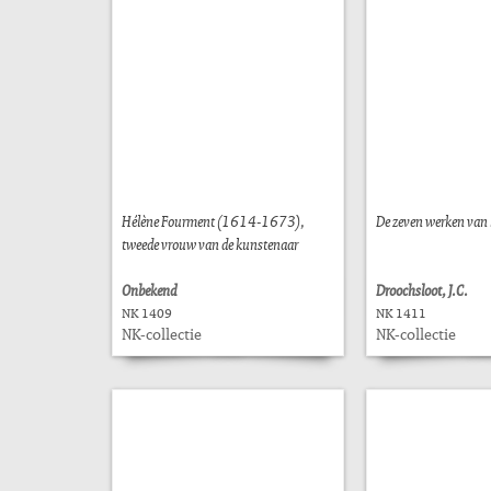
Hélène Fourment (1614-1673),
De zeven werken van
tweede vrouw van de kunstenaar
Onbekend
Droochsloot, J.C.
NK 1409
NK 1411
NK-collectie
NK-collectie