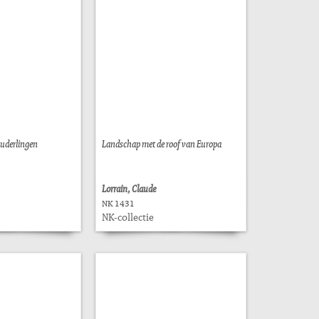
ouderlingen
Landschap met de roof van Europa
Lorrain, Claude
NK 1431
NK-collectie