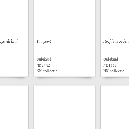
oper als kind
Tuinpoort
Hoofd van oude m
Onbekend
Onbekend
NK 1442
NK 1443
NK-collectie
NK-collectie