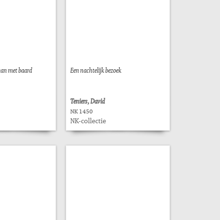
an met baard
Een nachtelijk bezoek
Teniers, David
NK 1450
NK-collectie