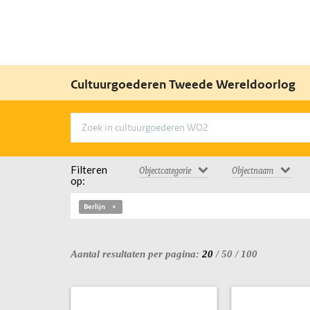
Cultuurgoederen Tweede Wereldoorlog
Filteren
Objectcategorie
Objectnaam
op:
Berlijn
Aantal resultaten per pagina:
20
/
50
/
100