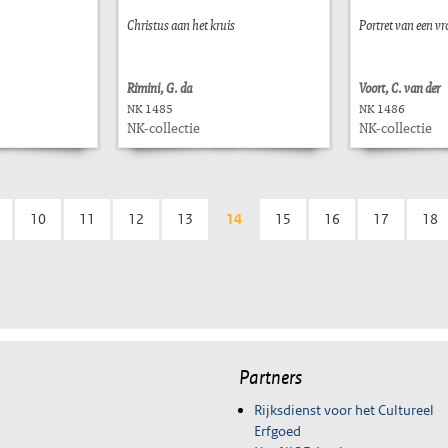
Christus aan het kruis
Portret van een v
Rimini, G. da
Voort, C. van der
NK 1485
NK 1486
NK-collectie
NK-collectie
10
11
12
13
14
15
16
17
18
Partners
Rijksdienst voor het Cultureel
Erfgoed