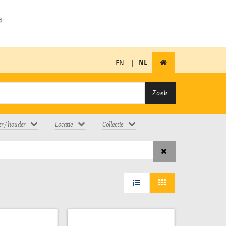
EN
|
NL
Zoek
er / houder
Locatie
Collectie