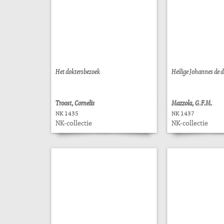
Het doktersbezoek
Heilige Johannes de d
Troost, Cornelis
Mazzola, G.F.M.
NK 1435
NK 1437
NK-collectie
NK-collectie