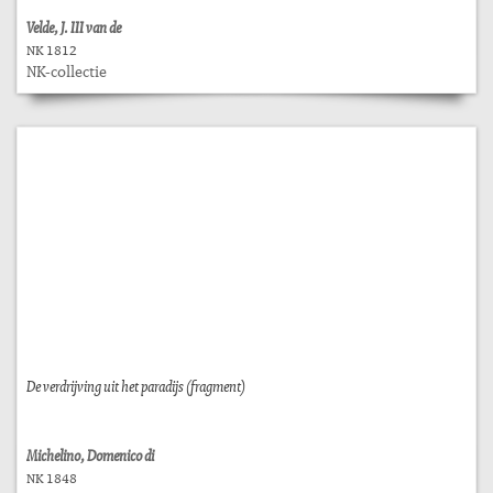
Velde, J. III van de
NK 1812
NK-collectie
De verdrijving uit het paradijs (fragment)
Michelino, Domenico di
NK 1848