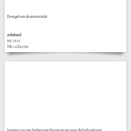
De engel van de annunciatie
onbekend
NK 1915
NK-collectie
Interieur van een herberg met figuren en een man die krab verkoopt