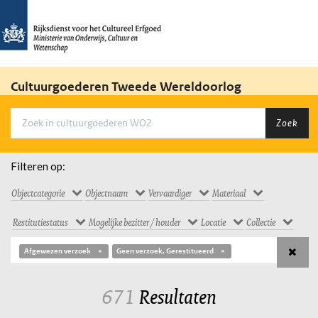
Cultuurgoederen Tweede Wereldoorlog
Zoek
Filteren op:
Objectcategorie
Objectnaam
Vervaardiger
Materiaal
Restitutiestatus
Mogelijke bezitter / houder
Locatie
Collectie
Afgewezen verzoek
Geen verzoek, Gerestitueerd
671
Resultaten