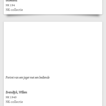
onbekend
NK 194
NK-collectie
Portret van een jager met een bediende
Eversdijck, Willem
NK 1940
NK-collectie