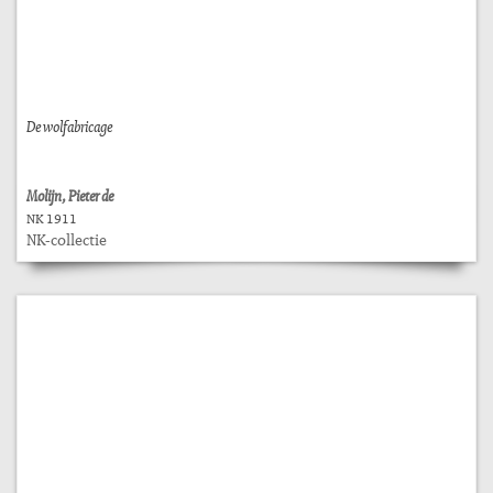
De wolfabricage
Molijn, Pieter de
NK 1911
NK-collectie