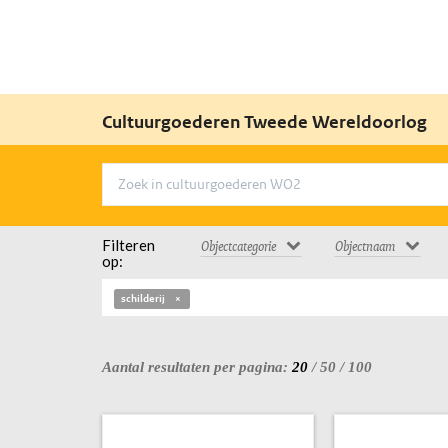
Cultuurgoederen Tweede Wereldoorlog
Filteren
Objectcategorie
Objectnaam
op:
schilderij
Aantal resultaten per pagina:
20
/
50
/
100