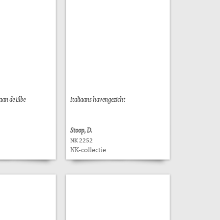
an de Elbe
Italiaans havengezicht
Stoop, D.
NK 2252
NK-collectie