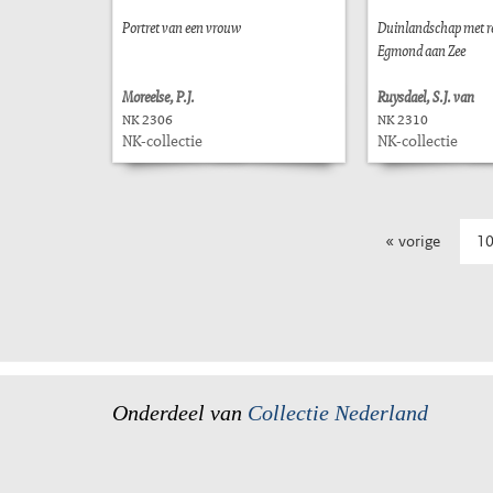
Portret van een vrouw
Duinlandschap met rei
Egmond aan Zee
Moreelse, P.J.
Ruysdael, S.J. van
NK 2306
NK 2310
NK-collectie
NK-collectie
« vorige
1
Onderdeel van
Collectie Nederland