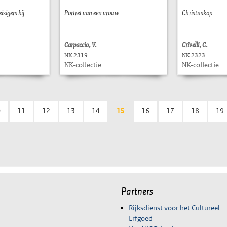
zigers bij
Portret van een vrouw
Christuskop
Carpaccio, V.
Crivelli, C.
NK 2319
NK 2323
NK-collectie
NK-collectie
0
11
12
13
14
15
16
17
18
19
Partners
Rijksdienst voor het Cultureel
Erfgoed