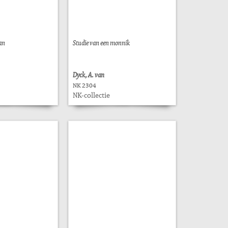
an
Studie van een monnik
Dyck, A. van
NK 2304
NK-collectie