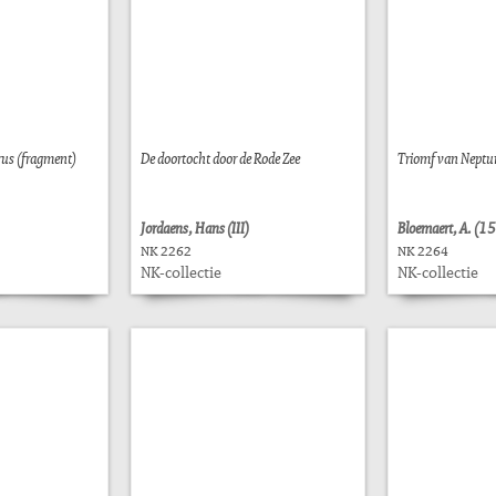
us (fragment)
De doortocht door de Rode Zee
Triomf van Nept
Jordaens, Hans (III)
Bloemaert, A. (
NK 2262
NK 2264
NK-collectie
NK-collectie