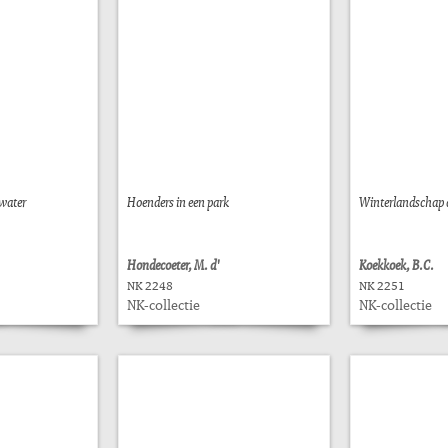
 water
Hoenders in een park
Winterlandschap a
Hondecoeter, M. d'
Koekkoek, B.C.
NK 2248
NK 2251
NK-collectie
NK-collectie