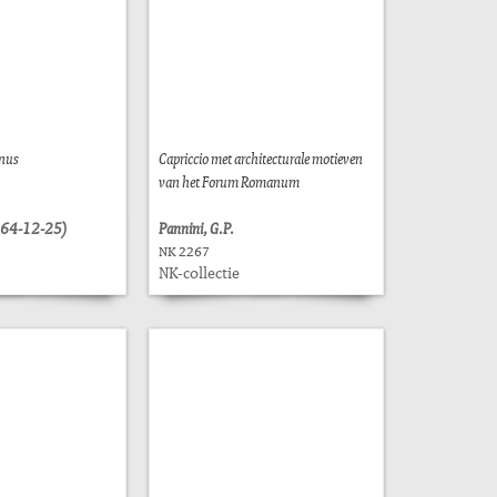
unus
Capriccio met architecturale motieven
van het Forum Romanum
1564-12-25)
Pannini, G.P.
NK 2267
NK-collectie