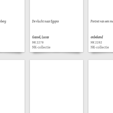
rberg
De vlucht naar Egypte
Portret van een m
Gassel, Lucas
onbekend
NK 2278
NK 2282
NK-collectie
NK-collectie