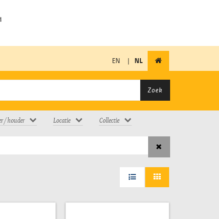
EN
|
NL
Zoek
er / houder
Locatie
Collectie