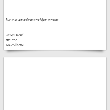
Rustende veehoeder met vee bij een taveerne
Teniers, David
NK 1750
NK-collectie