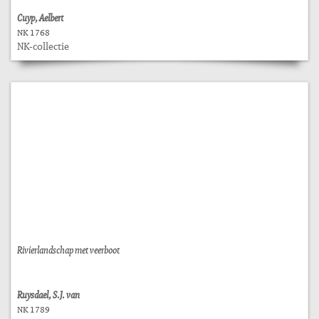
Cuyp, Aelbert
NK 1768
NK-collectie
Rivierlandschap met veerboot
Ruysdael, S.J. van
NK 1789