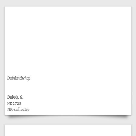
Duinlandschap
Dubois, G.
NK 1723
NK-collectie