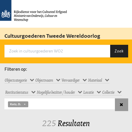
Cultuurgoederen Tweede Wereldoorlog
Zoek
Filteren op:
Objectcategorie
Objectnaam
Vervaardiger
Materiaal
Restitutiestatus
Mogelijke bezitter / houder
Locatie
Collectie
Katz, D.
225
Resultaten