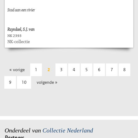
Stad aan een rivier
Ruysdael, S.J. van
NK 2393
NK-collectie
« vorige
1
2
3
4
5
6
7
8
9
10
volgende »
Onderdeel van
Collectie Nederland
Partners