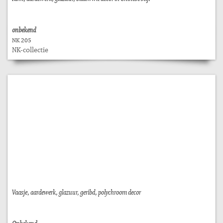
onbekend
NK 205
NK-collectie
Vaasje, aardewerk, glazuur, geribd, polychroom decor