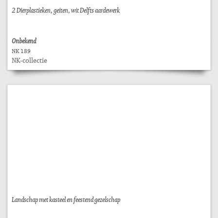
2 Dierplastieken, geiten, wit Delfts aardewerk
Onbekend
NK 189
NK-collectie
Landschap met kasteel en feestend gezelschap