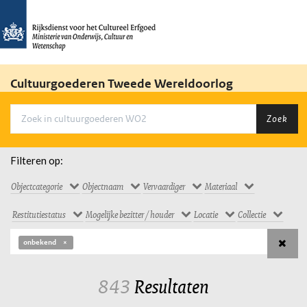
Cultuurgoederen Tweede Wereldoorlog
Zoek
Filteren op:
Objectcategorie
Objectnaam
Vervaardiger
Materiaal
Restitutiestatus
Mogelijke bezitter / houder
Locatie
Collectie
onbekend
843
Resultaten