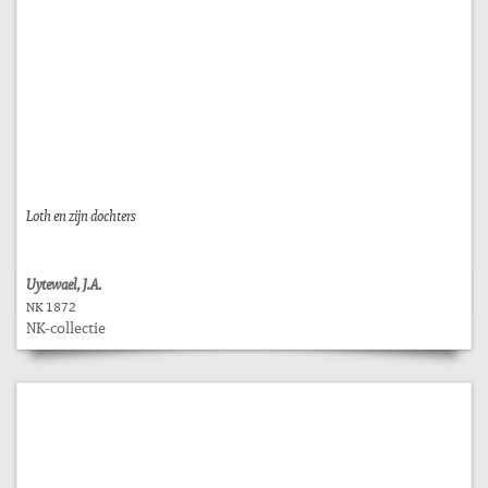
Loth en zijn dochters
Uytewael, J.A.
NK 1872
NK-collectie