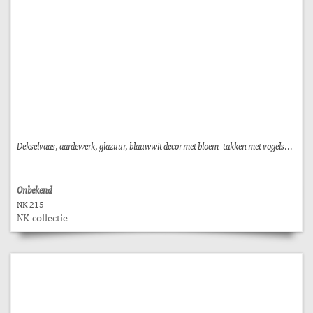
Dekselvaas, aardewerk, glazuur, blauwwit decor met bloem- takken met vogels...
Onbekend
NK 215
NK-collectie