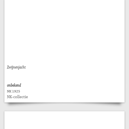
Zwijnenjacht
onbekend
NK 1925
NK-collectie