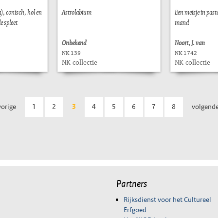
a), conisch, hol en
Astrolabium
Een meisje in past
e spleet
mand
Onbekend
Noort, J. van
NK 139
NK 1742
NK-collectie
NK-collectie
vorige
1
2
3
4
5
6
7
8
volgende
Partners
Rijksdienst voor het Cultureel
Erfgoed