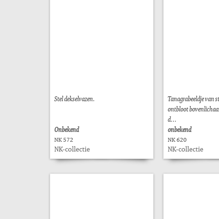
Stel dekselvazen.
Tanagrabeeldje van 
ontbloot bovenlichaa
d...
Onbekend
onbekend
NK 572
NK 620
NK-collectie
NK-collectie