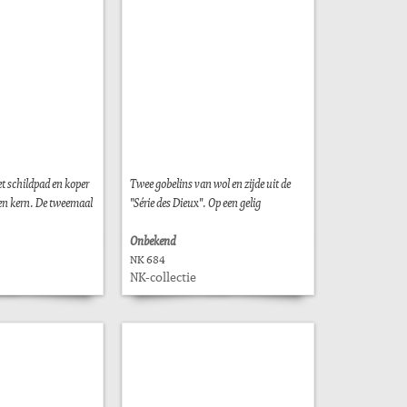
t schildpad en koper
Twee gobelins van wol en zijde uit de
en kern. De tweemaal
"Série des Dieux". Op een gelig
Onbekend
NK 684
NK-collectie