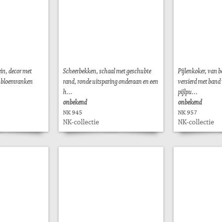
in, decor met
Scheerbekken, schaal met geschubte
Pijlenkoker, van 
 bloemranken
rand, ronde uitsparing onderaan en een
versierd met band 
h...
pijlpu...
onbekend
onbekend
NK 945
NK 957
NK-collectie
NK-collectie