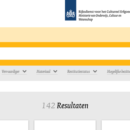
Vervaardiger
Materiaal
Restitutiestatus
Mogelijke bezitt
142
Resultaten