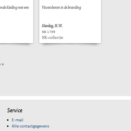
orale kleding met een
Vissersboten in de branding
Mesdag, H.W.
NK 1799
NK-collectie
 »
Service
E-mail
Alle contactgegevens