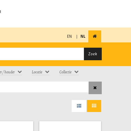
EN
|
NL
Zoek
er / houder
Locatie
Collectie