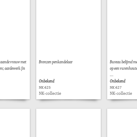
staande vrouw met
Bronzen penkandelaar
Bureau belijmd me
m; aardewerk (in
op een vurenhout
...
Onbekend
Onbekend
NK 625
NK 627
NK-collectie
NK-collectie