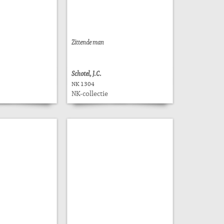
Zittende man
Schotel, J.C.
NK 1304
NK-collectie