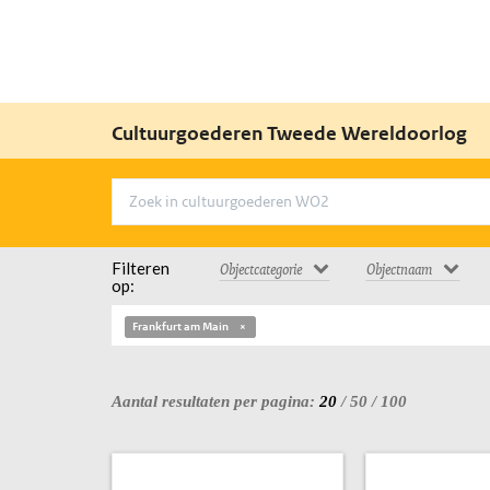
Cultuurgoederen Tweede Wereldoorlog
Filteren
Objectcategorie
Objectnaam
op:
Frankfurt am Main
Aantal resultaten per pagina:
20
/
50
/
100