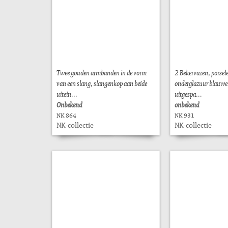
Twee gouden armbanden in de vorm
2 Bekervazen, porsele
van een slang, slangenkop aan beide
onderglazuur blauwe
uitein...
uitgespa...
Onbekend
onbekend
NK 864
NK 931
NK-collectie
NK-collectie