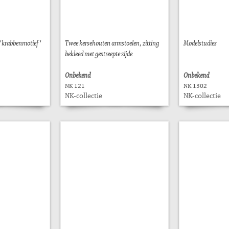
 'krabbenmotief'
Twee kersehouten armstoelen, zitting
Modelstudies
bekleed met gestreepte zijde
Onbekend
Onbekend
NK 121
NK 1302
NK-collectie
NK-collectie