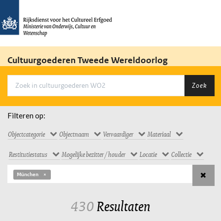
Cultuurgoederen Tweede Wereldoorlog
Zoek
Filteren op:
Objectcategorie
Objectnaam
Vervaardiger
Materiaal
Restitutiestatus
Mogelijke bezitter / houder
Locatie
Collectie
München
430
Resultaten