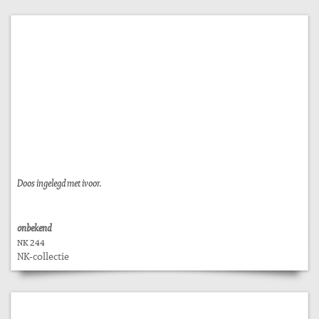
Doos ingelegd met ivoor.
onbekend
NK 244
NK-collectie