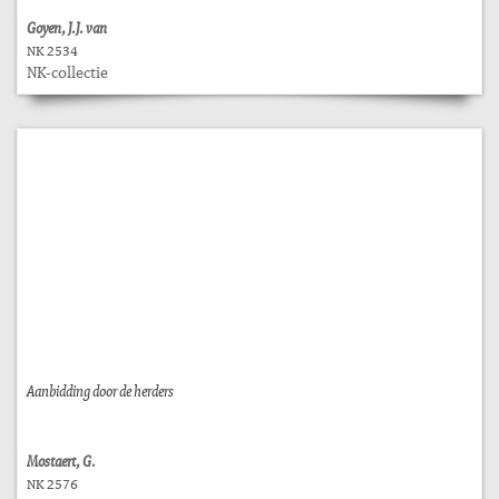
Goyen, J.J. van
NK 2534
NK-collectie
Aanbidding door de herders
Mostaert, G.
NK 2576