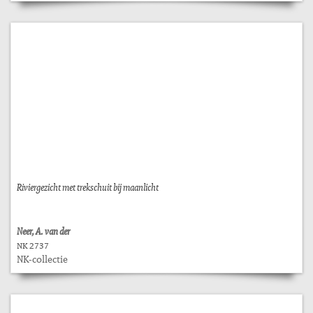
Riviergezicht met trekschuit bij maanlicht
Neer, A. van der
NK 2737
NK-collectie