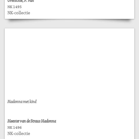
Overschie, P. van
NK 1495
NK-collectie
Madonna met kind
Meester van de Straus Madonna
NK 1496
NK-collectie