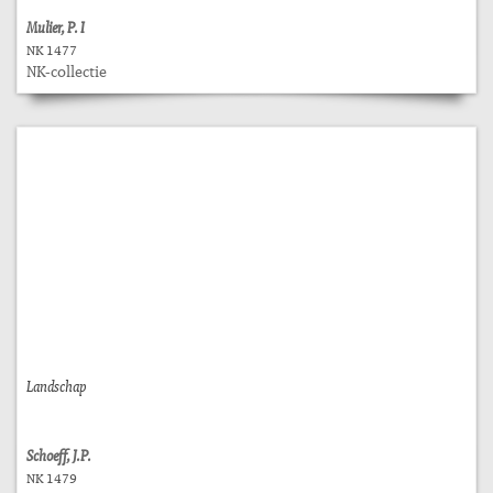
Mulier, P. I
NK 1477
NK-collectie
Landschap
Schoeff, J.P.
NK 1479