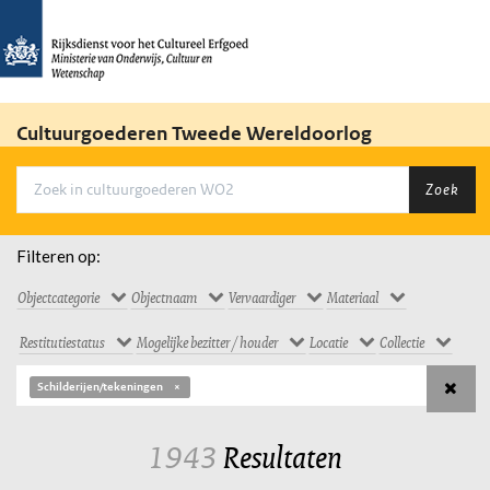
Cultuurgoederen Tweede Wereldoorlog
Zoek
Filteren op:
Objectcategorie
Objectnaam
Vervaardiger
Materiaal
Restitutiestatus
Mogelijke bezitter / houder
Locatie
Collectie
Schilderijen/tekeningen
1943
Resultaten