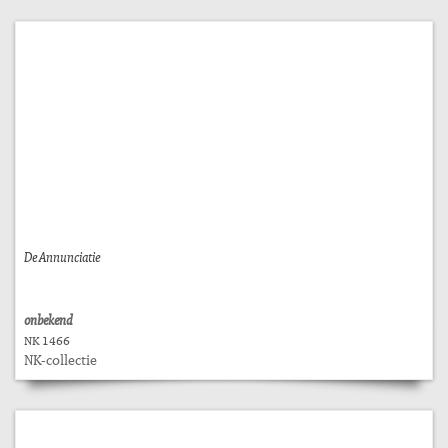
De Annunciatie
onbekend
NK 1466
NK-collectie