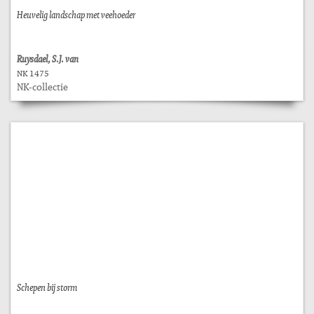
Heuvelig landschap met veehoeder
Ruysdael, S.J. van
NK 1475
NK-collectie
Schepen bij storm