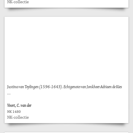
NK-collectie
Justina van Teylingen (1596-1643). Echtgenote van Jonkheer Adriaen de Kies
...
Voort, C. van der
NK 1480
NK-collectie