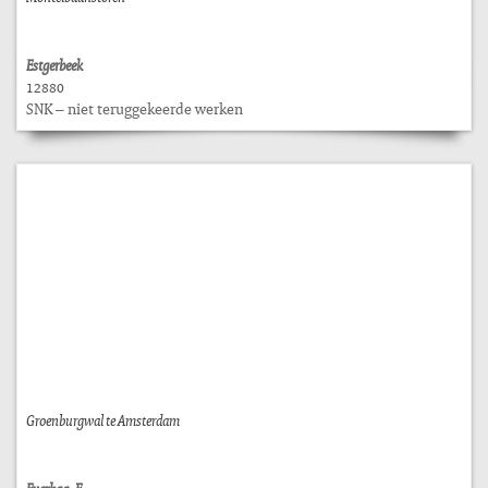
Estgerbeek
12880
SNK – niet teruggekeerde werken
Groenburgwal te Amsterdam