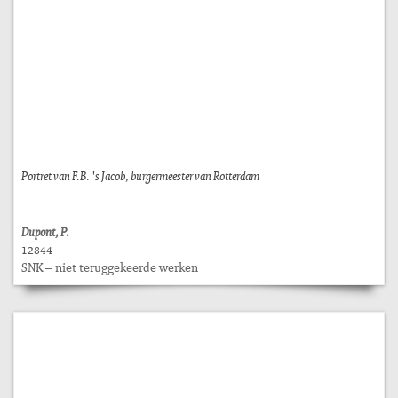
Portret van F.B. 's Jacob, burgermeester van Rotterdam
Dupont, P.
12844
SNK – niet teruggekeerde werken