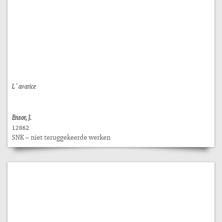
L´avarice
Ensor, J.
12862
SNK – niet teruggekeerde werken