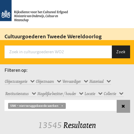
Cultuurgoederen Tweede Wereldoorlog
Zoek
Filteren op:
Objectcategorie
Objectnaam
Vervaardiger
Materiaal
Restitutiestatus
Mogelijke bezitter / houder
Locatie
Collectie
SNK – niet teruggekeerde werken
13545
Resultaten