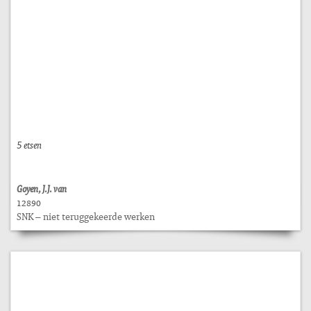
5 etsen
Goyen, J.J. van
12890
SNK – niet teruggekeerde werken