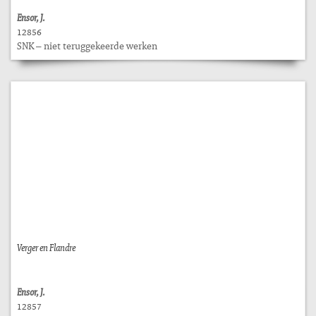
Ensor, J.
12856
SNK – niet teruggekeerde werken
Verger en Flandre
Ensor, J.
12857