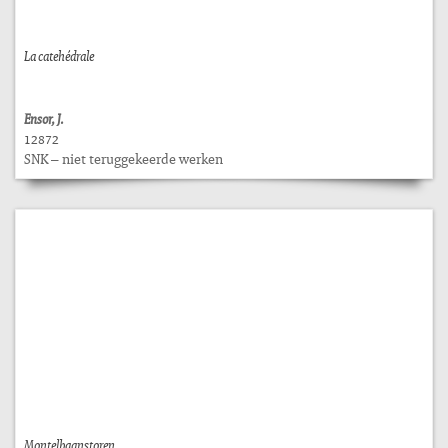
La catehédrale
Ensor, J.
12872
SNK – niet teruggekeerde werken
Montelbaanstoren