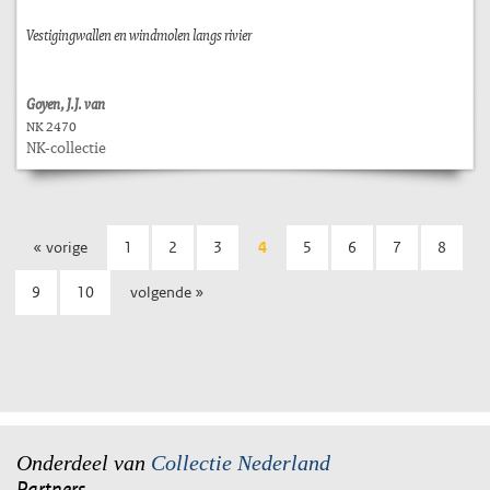
Vestigingwallen en windmolen langs rivier
Goyen, J.J. van
NK 2470
NK-collectie
« vorige
1
2
3
4
5
6
7
8
9
10
volgende »
Onderdeel van
Collectie Nederland
Partners