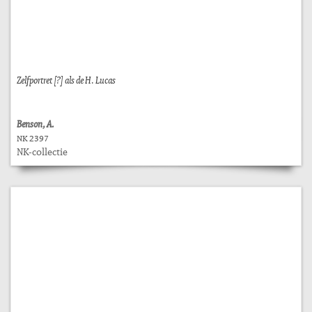
Zelfportret [?] als de H. Lucas
Benson, A.
NK 2397
NK-collectie