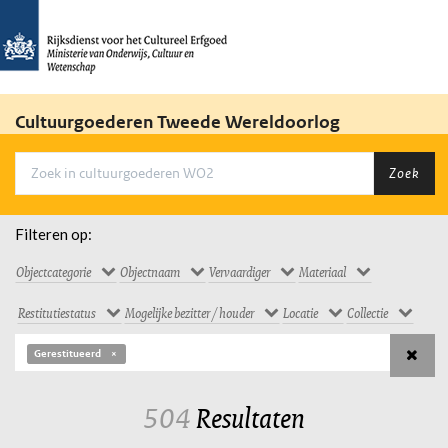
Cultuurgoederen Tweede Wereldoorlog
Zoek
Filteren op:
Objectcategorie
Objectnaam
Vervaardiger
Materiaal
Restitutiestatus
Mogelijke bezitter / houder
Locatie
Collectie
Gerestitueerd
504
Resultaten