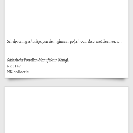
Schelpvormig schaaltje, porselein, glazuur, polychroom decor met bloemen, v...
Sächsische Porzellan-Manufaktur, Königl.
NK 3147
NK-collectie