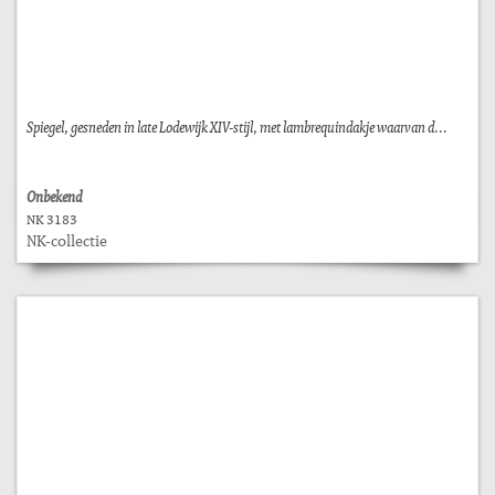
Spiegel, gesneden in late Lodewijk XIV-stijl, met lambrequindakje waarvan d...
Onbekend
NK 3183
NK-collectie