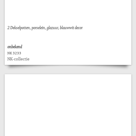
2 Dekselpotten, porselein, glazuur, blauwwit decor
onbekend
NK 3233
NK-collectie