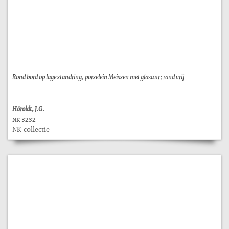
Rond bord op lage standring, porselein Meissen met glazuur; rand vrij
Höroldt, J.G.
NK 3232
NK-collectie