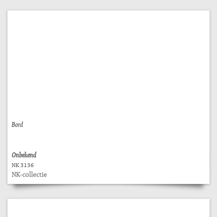
Bord
Onbekend
NK 3136
NK-collectie