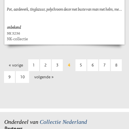
Pot, aardewerk, tinglazuur, polychroom decor met buste van man met helm, me...
onbekend
NK 3236
NK-collectie
« vorige
1
2
3
4
5
6
7
8
9
10
volgende »
Onderdeel van
Collectie Nederland
Partners