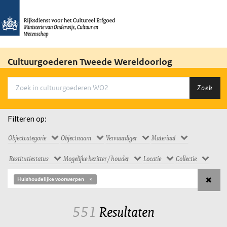
Cultuurgoederen Tweede Wereldoorlog
Zoek
Filteren op:
Objectcategorie
Objectnaam
Vervaardiger
Materiaal
Restitutiestatus
Mogelijke bezitter / houder
Locatie
Collectie
Huishoudelijke voorwerpen
551
Resultaten