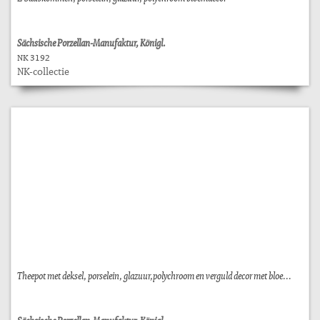
Sächsische Porzellan-Manufaktur, Königl.
NK 3192
NK-collectie
Theepot met deksel, porselein, glazuur,polychroom en verguld decor met bloe...