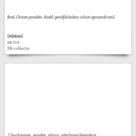
Bord, Chinees porselein. Model: gewelfde bodem; schuin opstaande rand.
Onbekend
NK 319
NK-collectie
2 Sauskommen, porselein, glazuur, polychroom bloemdecor