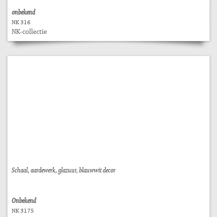
onbekend
NK 316
NK-collectie
Schaal, aardewerk, glazuur, blauwwit decor
Onbekend
NK 3175