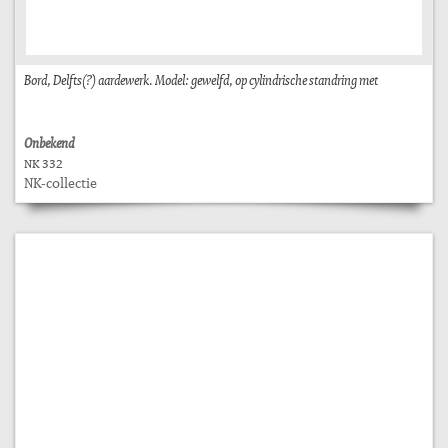
Bord, Delfts(?) aardewerk. Model: gewelfd, op cylindrische standring met
Onbekend
NK 332
NK-collectie