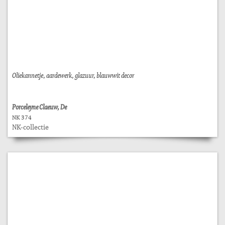
Oliekannetje, aardewerk, glazuur, blauwwit decor
Porceleyne Claeuw, De
NK 374
NK-collectie