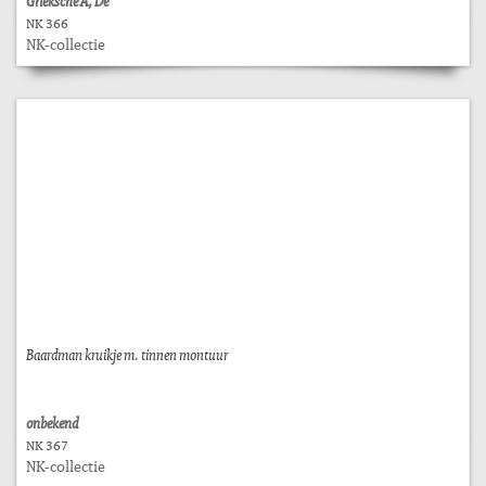
Grieksche A, De
NK 366
NK-collectie
Baardman kruikje m. tinnen montuur
onbekend
NK 367
NK-collectie