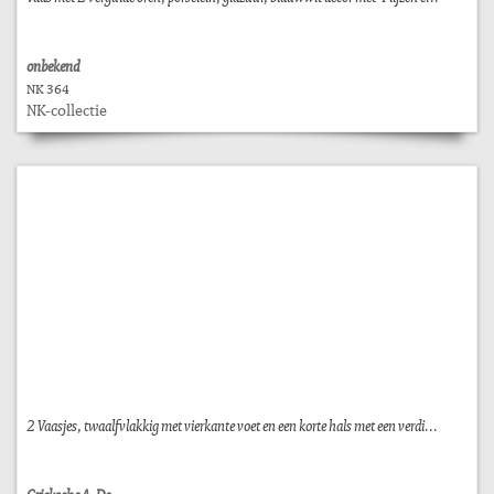
onbekend
NK 364
NK-collectie
2 Vaasjes, twaalfvlakkig met vierkante voet en een korte hals met een verdi...