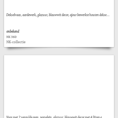
Dekselvaas, aardewerk, glazuur, blauwwit decor, ajour bewerkte houten dekse...
onbekend
NK 360
NK-collectie
Vaas met 2 vergulde oren, porselein, glazuur, blauwwit decor met 4 lijzen e...