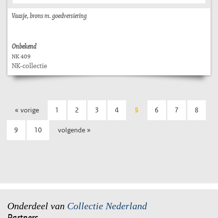
Vaasje, brons m. goedversiering
Onbekend
NK 409
NK-collectie
« vorige
1
2
3
4
5
6
7
8
9
10
volgende »
Onderdeel van
Collectie Nederland
Partners