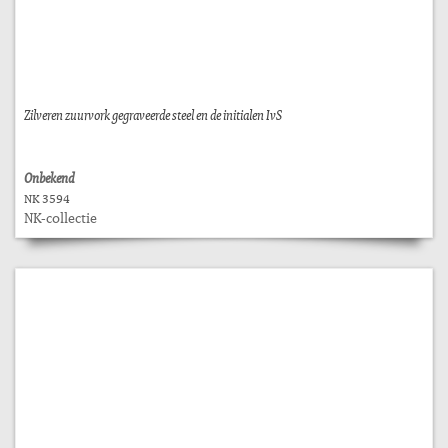
Zilveren zuurvork gegraveerde steel en de initialen IvS
Onbekend
NK 3594
NK-collectie