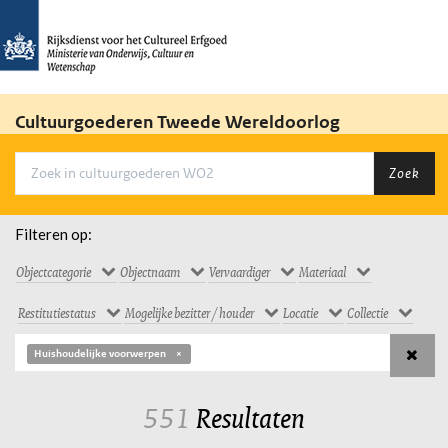
Cultuurgoederen Tweede Wereldoorlog
Zoek
Filteren op:
Objectcategorie
Objectnaam
Vervaardiger
Materiaal
Restitutiestatus
Mogelijke bezitter / houder
Locatie
Collectie
Huishoudelijke voorwerpen
551
Resultaten