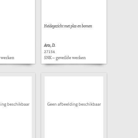
Heidegezicht met plas en bomen
Arts, D.
27154
e werken
SNK – geveilde werken
ing beschikbaar
Geen afbeelding beschikbaar