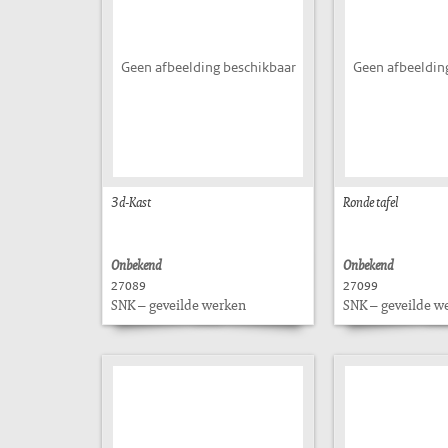
Geen afbeelding beschikbaar
Geen afbeeldin
3d-Kast
Ronde tafel
Onbekend
Onbekend
27089
27099
SNK – geveilde werken
SNK – geveilde w