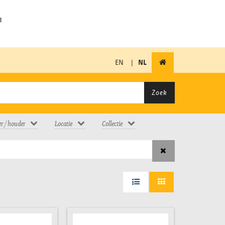
EN
|
NL
Zoek
er / houder
Locatie
Collectie