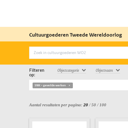
Cultuurgoederen Tweede Wereldoorlog
Filteren
Objectcategorie
Objectnaam
op:
SNK – geveilde werken
Aantal resultaten per pagina:
20
/
50
/
100