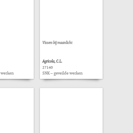
Vissers bij maanlicht
Agricola, C.L.
27140
e werken
SNK – geveilde werken