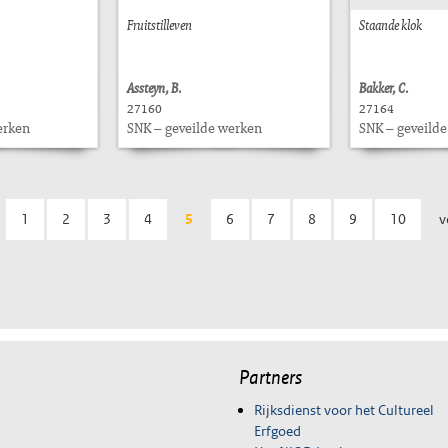
Fruitstilleven
Staande klok
Assteyn, B.
Bakker, C.
27160
27164
erken
SNK – geveilde werken
SNK – geveild
1
2
3
4
5
6
7
8
9
10
v
Partners
Rijksdienst voor het Cultureel
Erfgoed