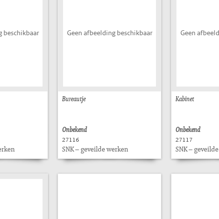
g beschikbaar
Geen afbeelding beschikbaar
Geen afbeeld
Bureautje
Kabinet
Onbekend
Onbekend
27116
27117
erken
SNK – geveilde werken
SNK – geveild