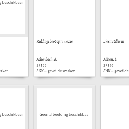
g beschikbaar
Reddingsboot op ruwe zee
Bloemstilleven
Achenbach, A.
Adrion, L.
27133
27136
erken
SNK – geveilde werken
SNK – geveild
g beschikbaar
Geen afbeelding beschikbaar