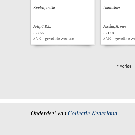
Eendenfamilie
Landschap
Artz, C.D.L.
Assche, H. van
27155
27158
SNK – geveilde werken
SNK – geveilde w
« vorige
Onderdeel van
Collectie Nederland