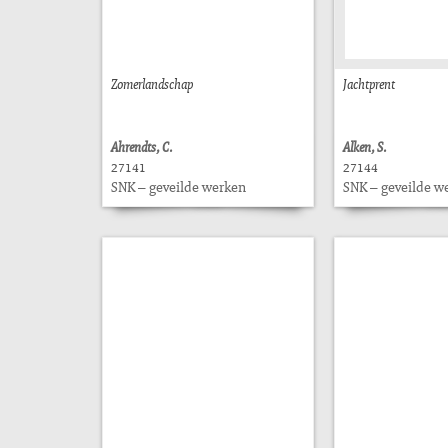
Zomerlandschap
Jachtprent
Ahrendts, C.
Alken, S.
27141
27144
SNK – geveilde werken
SNK – geveilde w