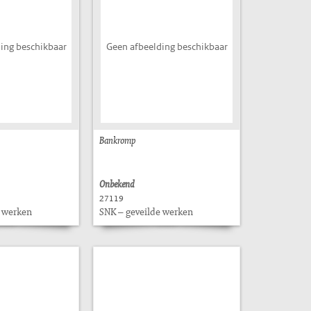
ing beschikbaar
Geen afbeelding beschikbaar
Bankromp
Onbekend
27119
e werken
SNK – geveilde werken