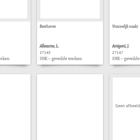
Beethoven
Vrouwelijk naakt
Alleaume, L.
Amigoni, J.
27145
27147
erken
SNK – geveilde werken
SNK – geveild
Geen afbeeld