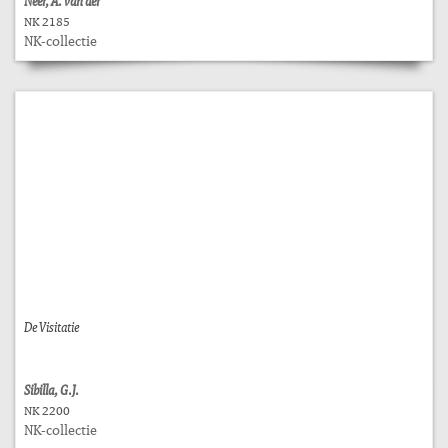
Neer, A. van der
NK 2185
NK-collectie
De Visitatie
Sibilla, G.J.
NK 2200
NK-collectie