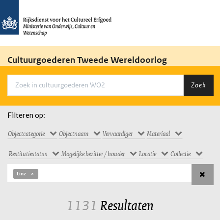
Cultuurgoederen Tweede Wereldoorlog
Zoek
Filteren op:
Objectcategorie
Objectnaam
Vervaardiger
Materiaal
Restitutiestatus
Mogelijke bezitter / houder
Locatie
Collectie
Linz
1131
Resultaten