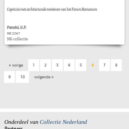
Capriccio met architecturale motieven van het Forum Romanum
Pannini, G.P.
NK 2267
NK-collectie
« vorige
1
2
3
4
5
6
7
8
9
10
volgende »
Onderdeel van
Collectie Nederland
Partners