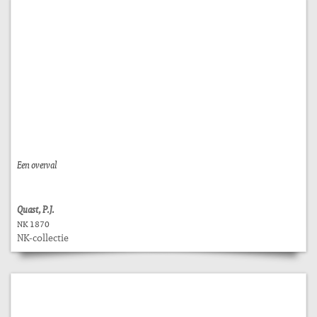
Een overval
Quast, P.J.
NK 1870
NK-collectie