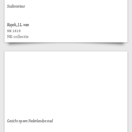
Stalinterieur
Kuyck, J.L. van
NK 1819
NK-collectie
Gezicht op een Nederlandse stad