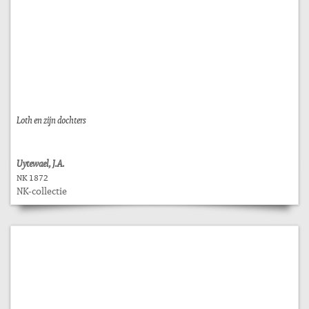
Loth en zijn dochters
Uytewael, J.A.
NK 1872
NK-collectie