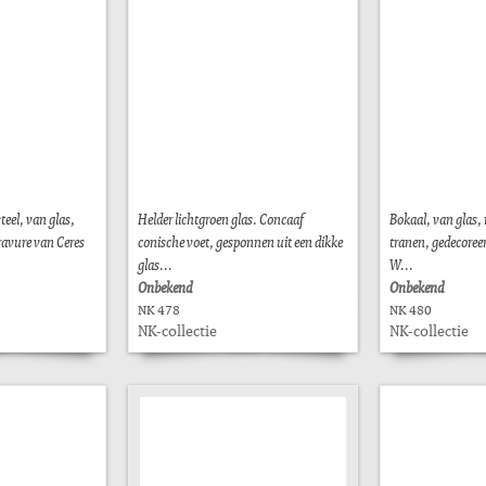
teel, van glas,
Helder lichtgroen glas. Concaaf
Bokaal, van glas, 
ravure van Ceres
conische voet, gesponnen uit een dikke
tranen, gedecore
glas...
W...
Onbekend
Onbekend
NK 478
NK 480
NK-collectie
NK-collectie