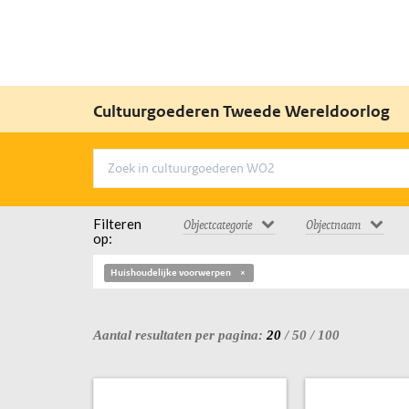
Cultuurgoederen Tweede Wereldoorlog
Filteren
Objectcategorie
Objectnaam
op:
Huishoudelijke voorwerpen
Aantal resultaten per pagina:
20
/
50
/
100