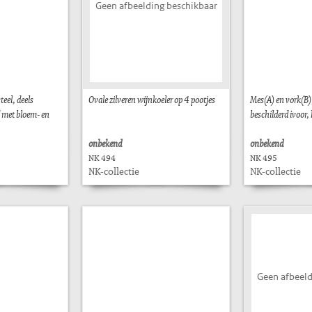
Geen afbeelding beschikbaar
teel, deels
Ovale zilveren wijnkoeler op 4 pootjes
Mes(A) en vork(B)
d met bloem- en
beschilderd ivoor, k
onbekend
onbekend
NK 494
NK 495
NK-collectie
NK-collectie
Geen afbeeld