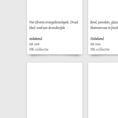
Vier zilveren evangelistenlepels. Ovaal
Bord, porselein, glaz
blad; steel aan de onderzijde
bloemenvaas in famill
onbekend
Onbekend
NK 499
NK 504
NK-collectie
NK-collectie