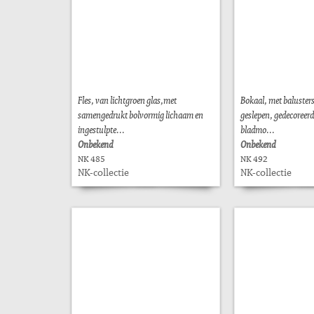
Fles, van lichtgroen glas,met
Bokaal, met balusters
samengedrukt bolvormig lichaam en
geslepen, gedecoreer
ingestulpte...
bladmo...
Onbekend
Onbekend
NK 485
NK 492
NK-collectie
NK-collectie