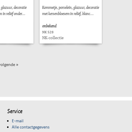
, glazuur, decoratie
Kommetje, porselein, glazuur, decoratie
 in reliëf onder...
met kersenbloesem in reliëf, blanc...
onbekend
NK 528
NK-collectie
volgende »
Service
E-mail
Alle contactgegevens