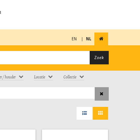
EN
|
NL
Zoek
er / houder
Locatie
Collectie