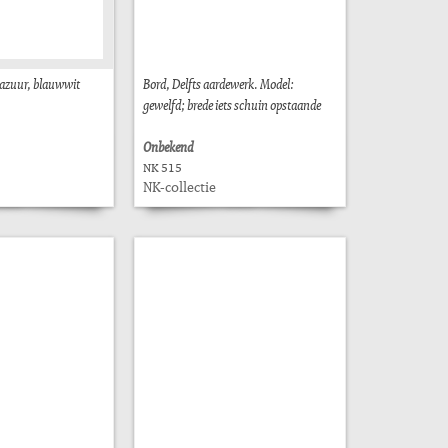
glazuur, blauwwit
Bord, Delfts aardewerk. Model:
gewelfd; brede iets schuin opstaande
Onbekend
NK 515
NK-collectie