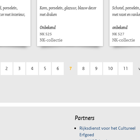
, porselein,
Kom, porselein, glazuur, blauw decor
Schotel, porselein
or met interieur,
met draken
met rozet en ranken
Onbekend
onbekend
NK 525
NK 527
NK-collectie
NK-collectie
2
3
4
5
6
7
8
9
10
11
Partners
Rijksdienst voor het Cultureel
Erfgoed