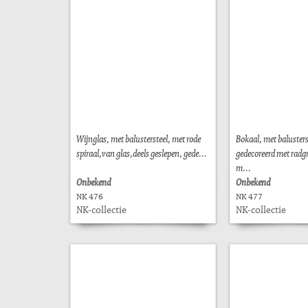
Wijnglas, met balustersteel, met rode
Bokaal, met balusters
spiraal,van glas,deels geslepen, gede...
gedecoreerd met radg
m...
Onbekend
Onbekend
NK 476
NK 477
NK-collectie
NK-collectie