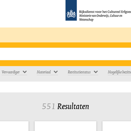
Vervaardiger
Materiaal
Restitutiestatus
Mogelijke bezitt
551
Resultaten