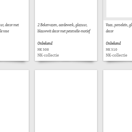
uur, decor met
2 Bekervazen, aardewerk, glazuur,
Vaas, porselein, 
e rose
blauwwit decor met peterselie-motief
decor
Onbekend
Onbekend
NK 508
NK 510
NK-collectie
NK-collectie