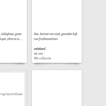
, inklapbaar, groen
Mes, lemmet van staal, gesneden heft
oper, zilver en st...
van fruitbomenhout
onbekend
NK 496
NK-collectie
ing beschikbaar