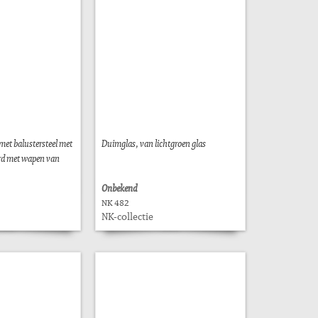
met balustersteel met
Duimglas, van lichtgroen glas
erd met wapen van
Onbekend
NK 482
NK-collectie