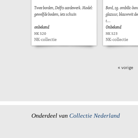
Twee borden, Delfts aardewerk. Model:
Bord, zg. ombilic-bord
gewelfde bodem, iets schuin
glazuur, blauwwit dec
t...
onbekend
Onbekend
NK 520
NK 523
NK-collectie
NK-collectie
« vorige
Onderdeel van
Collectie Nederland