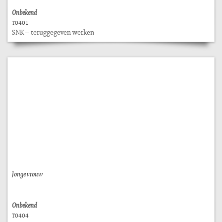
Onbekend
T0401
SNK – teruggegeven werken
Jonge vrouw
Onbekend
T0404