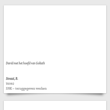
David met het hoofd van Goliath
Strozzi, B.
T0392
SNK – teruggegeven werken