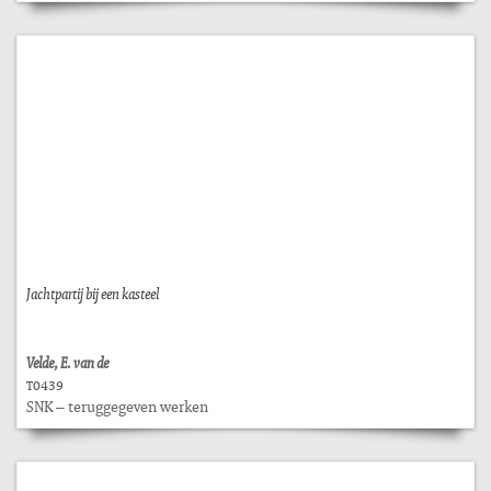
Jachtpartij bij een kasteel
Velde, E. van de
T0439
SNK – teruggegeven werken