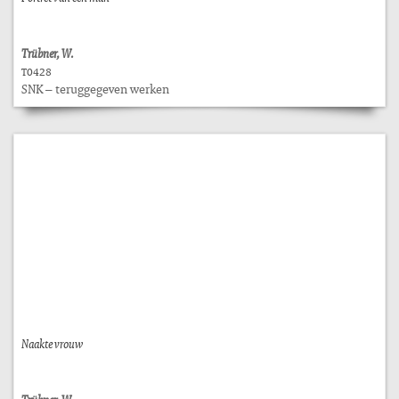
Trübner, W.
T0428
SNK – teruggegeven werken
Naakte vrouw