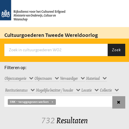
Cultuurgoederen Tweede Wereldoorlog
Zoek
Filteren op:
Objectcategorie
Objectnaam
Vervaardiger
Materiaal
Restitutiestatus
Mogelijke bezitter / houder
Locatie
Collectie
SNK – teruggegeven werken
732
Resultaten