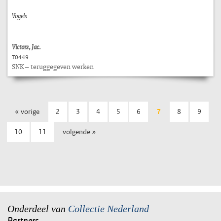
Vogels
Victors, Jac.
T0449
SNK – teruggegeven werken
« vorige
2
3
4
5
6
7
8
9
10
11
volgende »
Onderdeel van
Collectie Nederland
Partners