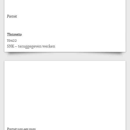
Portret
Tintoretto
T0422
SNK – teruggegeven werken
Portret van een man