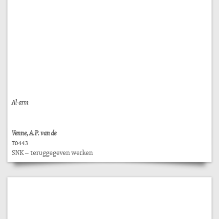
Al-arm
Venne, A.P. van de
T0443
SNK – teruggegeven werken