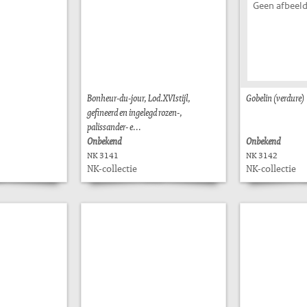
Geen afbeeld
Bonheur-du-jour, Lod.XVIstijl,
Gobelin (verdure)
gefineerd en ingelegd rozen-,
palissander- e...
Onbekend
Onbekend
NK 3141
NK 3142
NK-collectie
NK-collectie