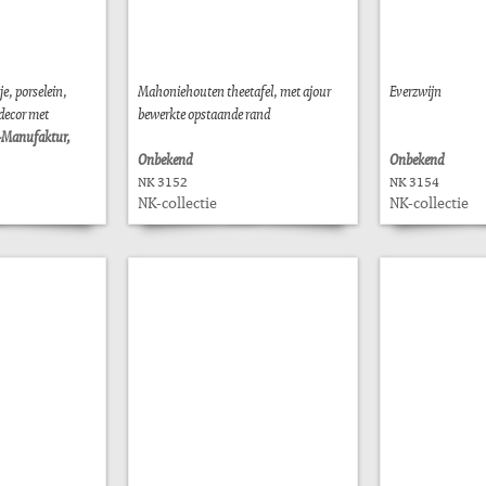
e, porselein,
Mahoniehouten theetafel, met ajour
Everzwijn
decor met
bewerkte opstaande rand
n-Manufaktur,
Onbekend
Onbekend
NK 3152
NK 3154
NK-collectie
NK-collectie