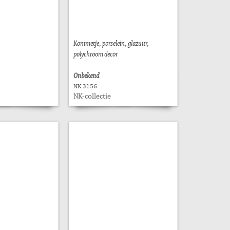
Kommetje, porselein, glazuur,
polychroom decor
Onbekend
NK 3156
NK-collectie