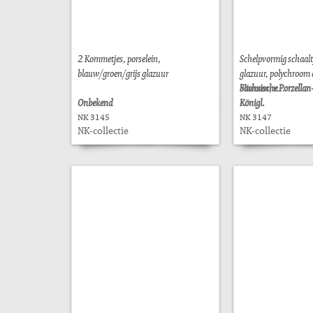
2 Kommetjes, porselein,
Schelpvormig schaaltj
blauw/groen/grijs glazuur
glazuur, polychroom 
bloemen, v...
Sächsische Porzella
Onbekend
Königl.
NK 3145
NK 3147
NK-collectie
NK-collectie