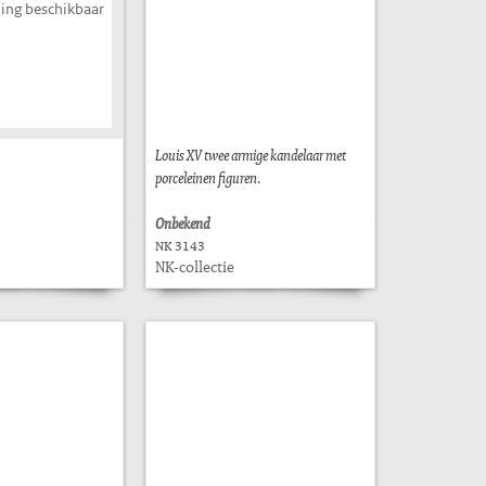
ing beschikbaar
Louis XV twee armige kandelaar met
porceleinen figuren.
Onbekend
NK 3143
NK-collectie