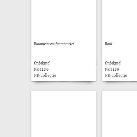
Barometer en thermometer
Bord
Onbekend
Onbekend
NK 3134
NK 3136
NK-collectie
NK-collectie