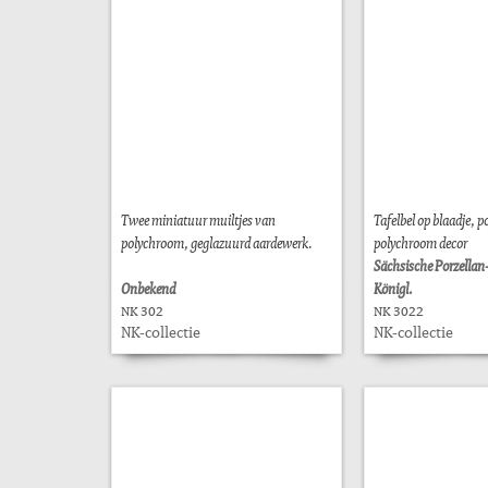
Twee miniatuur muiltjes van
Tafelbel op blaadje, p
polychroom, geglazuurd aardewerk.
polychroom decor
Sächsische Porzella
Onbekend
Königl.
NK 302
NK 3022
NK-collectie
NK-collectie