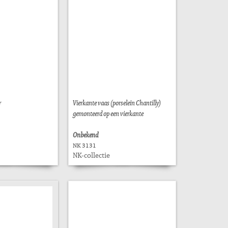
r
Vierkante vaas (porselein Chantilly)
gemonteerd op een vierkante
Onbekend
NK 3131
NK-collectie