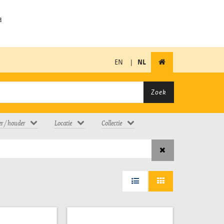
EN
|
NL
Zoek
er / houder
Locatie
Collectie