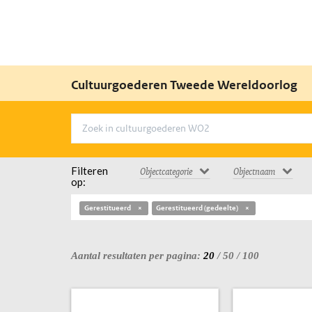
Cultuurgoederen Tweede Wereldoorlog
Filteren
Objectcategorie
Objectnaam
op:
Gerestitueerd
Gerestitueerd (gedeelte)
Aantal resultaten per pagina:
20
/
50
/
100