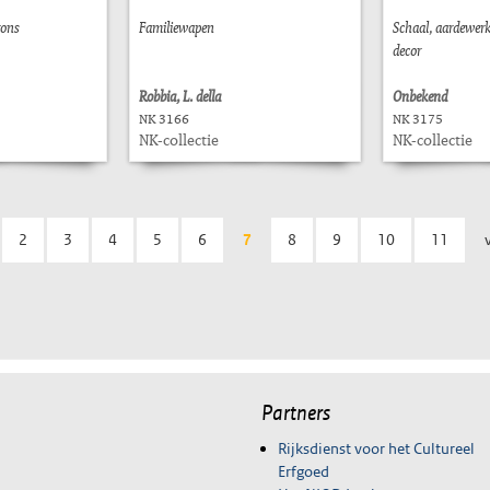
rons
Familiewapen
Schaal, aardewerk
decor
Robbia, L. della
Onbekend
NK 3166
NK 3175
NK-collectie
NK-collectie
2
3
4
5
6
7
8
9
10
11
Partners
Rijksdienst voor het Cultureel
Erfgoed