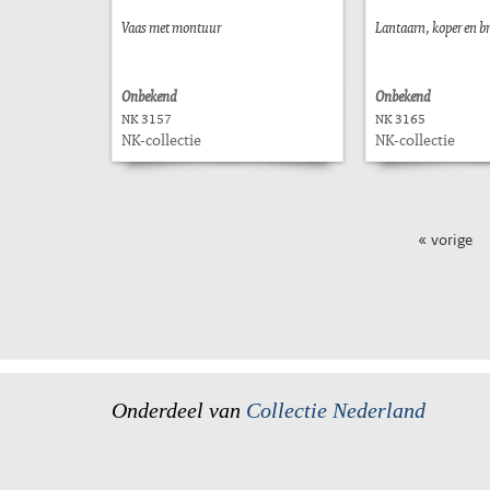
Vaas met montuur
Lantaarn, koper en b
Onbekend
Onbekend
NK 3157
NK 3165
NK-collectie
NK-collectie
« vorige
Onderdeel van
Collectie Nederland