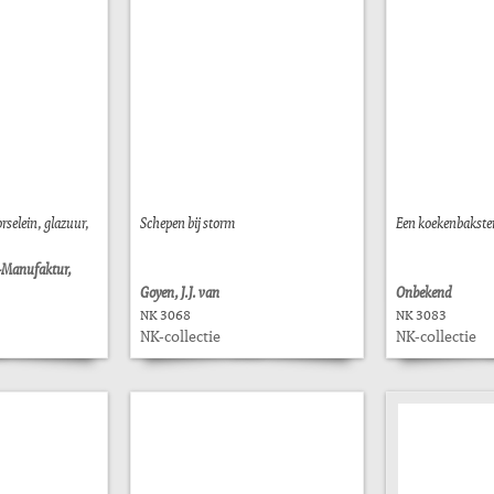
orselein, glazuur,
Schepen bij storm
Een koekenbakste
n-Manufaktur,
Goyen, J.J. van
Onbekend
NK 3068
NK 3083
NK-collectie
NK-collectie