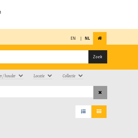
EN
|
NL
Zoek
er / houder
Locatie
Collectie