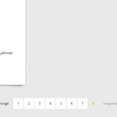
, geknoopt
vorige
1
2
3
4
5
6
7
8
volgende