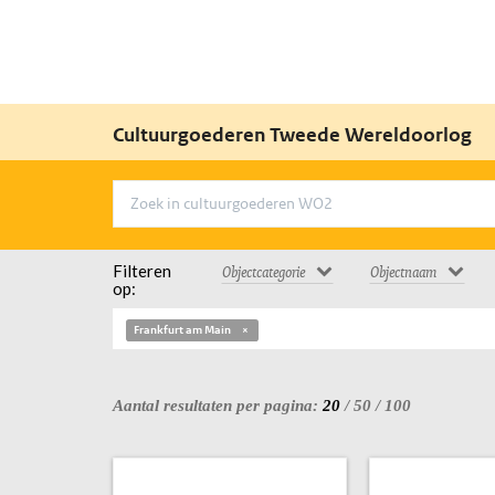
Cultuurgoederen Tweede Wereldoorlog
Filteren
Objectcategorie
Objectnaam
op:
Frankfurt am Main
Aantal resultaten per pagina:
20
/
50
/
100