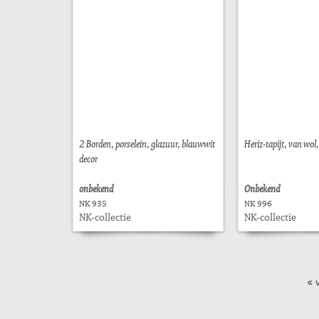
2 Borden, porselein, glazuur, blauwwit
Heriz-tapijt, van wol
decor
onbekend
Onbekend
NK 935
NK 996
NK-collectie
NK-collectie
« 