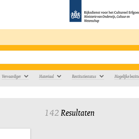
Vervaardiger
Materiaal
Restitutiestatus
Mogelijke bezitt
142
Resultaten